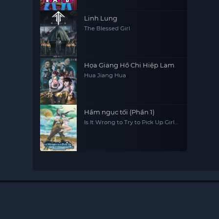
Linh Lung
The Blessed Girl
Họa Giang Hồ Chi Hiệp Lam
Hua Jiang Hua
Hầm ngục tối (Phần 1)
Is It Wrong to Try to Pick Up Girls
in a Dungeon? (Season 1)