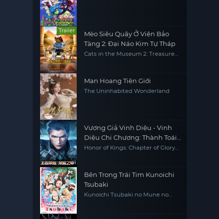
Iruma-kun
Trailer
Mèo Siêu Quậy Ở Viện Bảo
Tàng 2: Đại Náo Kim Tự Tháp
Cats in the Museum 2: Treasures
of Egypt
Man Hoang Tiên Giới
The Uninhabited Wonderland
Vương Giả Vinh Diệu - Vinh
Diệu Chi Chương: Thành Toái
Nguyệt (Phần 2)
Honor of Kings: Chapter of Glory
(Season 2)
Bên Trong Trái Tim Kunoichi
Tsubaki
Kunoichi Tsubaki no Mune no
Uchi