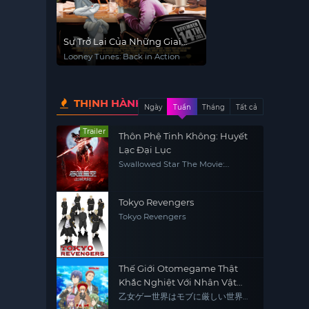
Sự Trở Lại Của Những Giai
Điệu Vui Vẻ
Looney Tunes: Back in Action
THỊNH HÀNH
Ngày
Tuần
Tháng
Tất cả
Trailer
Thôn Phệ Tinh Không: Huyết
Lạc Đại Lục
Swallowed Star The Movie:
Xueluo Continent
Tokyo Revengers
Tokyo Revengers
Thế Giới Otomegame Thật
Khắc Nghiệt Với Nhân Vật
Quần Chúng
乙女ゲー世界はモブに厳しい世界で
す