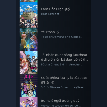
Lam Hỏa Diệt Quỷ
Blue Exorcist
Yêu thần ký
Tales of Demons and Gods ||
Tales of Demon and God
Tôi nhận được năng lực cheat
ở dị giới nên bá đạo luôn ở thế
giới thực
I Got a Cheat Skill in Another
World and Became Unrivaled in
the Real World, Too
Cuộc phiêu lưu kỳ lạ của JoJo
(Phần 4)
JoJo's Bizarre Adventure (Season
4)
Iruma ở ngôi trường quỷ
Welcome to Demon School!