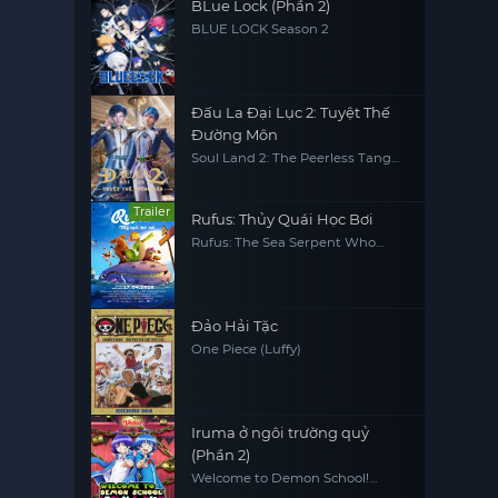
BLue Lock (Phần 2)
BLUE LOCK Season 2
Đấu La Đại Lục 2: Tuyệt Thế
Đường Môn
Soul Land 2: The Peerless Tang
Clan
Trailer
Rufus: Thủy Quái Học Bơi
Rufus: The Sea Serpent Who
Couldn't Swim
Đảo Hải Tặc
One Piece (Luffy)
Iruma ở ngôi trường quỷ
(Phần 2)
Welcome to Demon School!
Iruma-kun (Season 2)