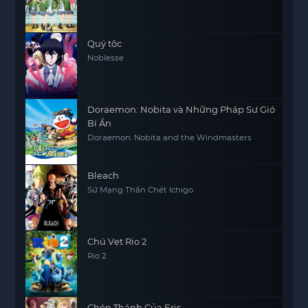
Dear Cramer
Quý tộc
Noblesse
Doraemon: Nobita và Những Pháp Sư Gió
Bí Ẩn
Doraemon: Nobita and the Windmasters
Bleach
Sứ Mạng Thần Chết Ichigo
Chú Vẹt Rio 2
Rio 2
Chén Thánh Của Eris