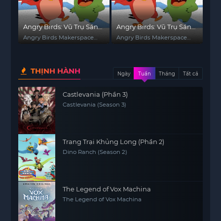
Angry Birds: Vũ Trụ Sáng
Angry Birds: Vũ Trụ Sáng
Tạo (Phần 3)
Tạo (Phần 2)
Angry Birds Makerspace
Angry Birds Makerspace
(Season 3)
(Season 2)
THỊNH HÀNH
Ngày
Tuần
Tháng
Tất cả
Castlevania (Phần 3)
Castlevania (Season 3)
Trang Trại Khủng Long (Phần 2)
Dino Ranch (Season 2)
The Legend of Vox Machina
The Legend of Vox Machina