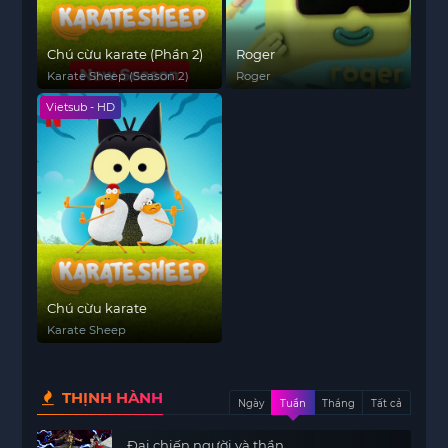
Chú cừu karate (Phần 2)
Roger
Karate Sheep (Season 2)
Roger
Vietsub - HD
Chú cừu karate
Karate Sheep
THỊNH HÀNH
Ngày
Tuần
Tháng
Tất cả
Đại chiến người và thần