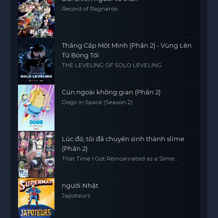
Record of Ragnarok
Thăng Cấp Một Mình (Phần 2) - Vùng Lên
Từ Bóng Tối
THE LEVELING OF SOLO LEVELING
Cún ngoài không gian (Phần 2)
Dogs in Space (Season 2)
Lúc đó, tôi đã chuyển sinh thành slime
(Phần 2)
That Time I Got Reincarnated as a Slime
(Season 2)
người Nhật
Japoteurs