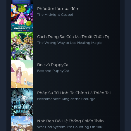
Phúc âm lúc nửa đêm
The Midnight Gospel
Cách Dùng Sai Của Ma Thuật Chữa Trị
The Wrong Way to Use Healing Magic
Bee và PuppyCat
Bee and PuppyCat
Pháp Sư Tử Linh: Ta Chính Là Thiên Tai
Necromancer: King of the Scourge
Nhờ Bạn Đó! Hệ Thống Chiến Thần
War God System! I’m Counting On You!