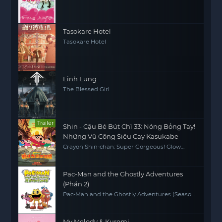
Tasokare Hotel
Tasokare Hotel
Linh Lung
The Blessed Girl
Trailer
Shin - Cậu Bé Bút Chì 33: Nóng Bỏng Tay!
Những Vũ Công Siêu Cay Kasukabe
Crayon Shin-chan: Super Gorgeous! Glow
Kasukabe Dancer
Pac-Man and the Ghostly Adventures
(Phần 2)
Pac-Man and the Ghostly Adventures (Season
2)
My Melody & Kuromi