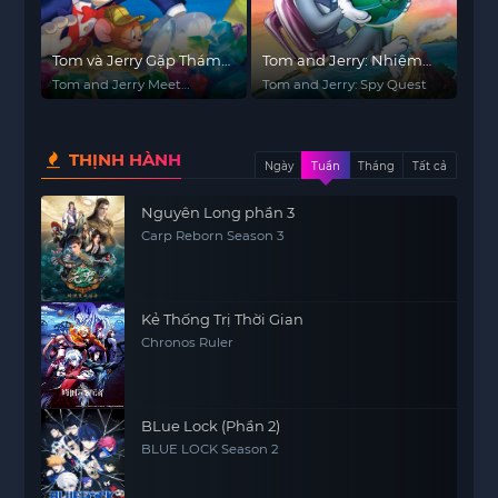
Tom và Jerry Gặp Thám
Tom and Jerry: Nhiệm
Tử Sherlock Holmes
Vụ Điệp Viên
Tom and Jerry Meet
Tom and Jerry: Spy Quest
Sherlock Holmes
THỊNH HÀNH
Ngày
Tuần
Tháng
Tất cả
Nguyên Long phần 3
Carp Reborn Season 3
Kẻ Thống Trị Thời Gian
Chronos Ruler
BLue Lock (Phần 2)
BLUE LOCK Season 2