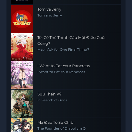
Tom và Jerry
Tom and Jerry
Tôi Có Thể Thỉnh Cầu Một Điều Cuối
Cùng?
May I Ask for One Final Thing?
I Want to Eat Your Pancreas
I Want to Eat Your Pancreas
Sưu Thần Ký
In Search of Gods
Ma Đạo Tổ Sư Chibi
The Founder of Diabolism Q