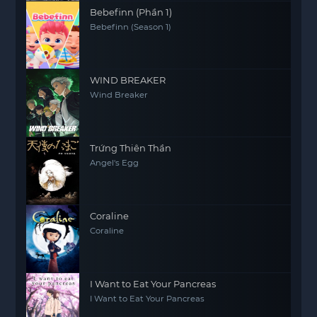
hy sinh, tình bạn và lòng kiên trì trong cuộc sống.
Bebefinn (Phần 1)
Bebefinn (Season 1)
WIND BREAKER
Wind Breaker
Trứng Thiên Thần
Angel's Egg
Coraline
Coraline
I Want to Eat Your Pancreas
I Want to Eat Your Pancreas