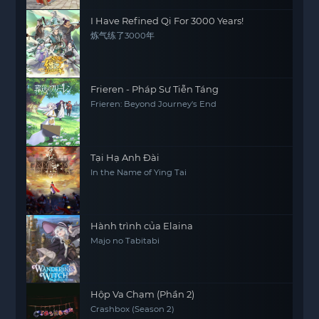
I Have Refined Qi For 3000 Years!
炼气练了3000年
Frieren - Pháp Sư Tiễn Táng
Frieren: Beyond Journey's End
Tại Hạ Anh Đài
In the Name of Ying Tai
Hành trình của Elaina
Majo no Tabitabi
Hộp Va Chạm (Phần 2)
Crashbox (Season 2)