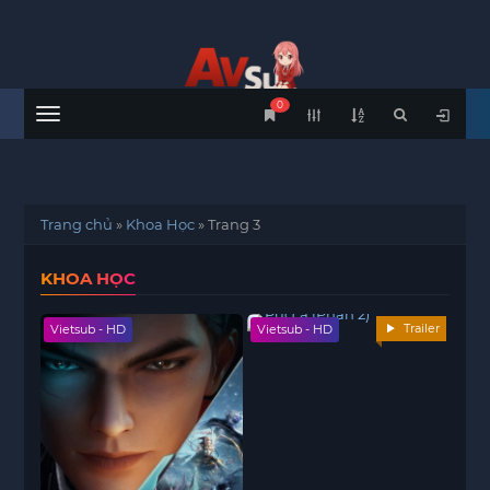
0
Menu
Trang chủ
»
Khoa Học
»
Trang 3
KHOA HỌC
Trailer
Vietsub - HD
Vietsub - HD