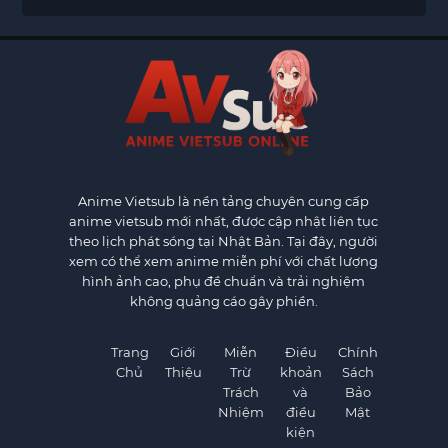
Anime Vietsub
là nền tảng chuyên cung cấp
anime vietsub mới nhất, được cập nhật liên tục
theo lịch phát sóng tại Nhật Bản. Tại đây, người
xem có thể xem anime miễn phí với chất lượng
hình ảnh cao, phụ đề chuẩn và trải nghiệm
không quảng cáo gây phiền.
Trang
Giới
Miễn
Điều
Chính
Chủ
Thiệu
Trừ
khoản
Sách
Trách
và
Bảo
Nhiệm
điều
Mật
kiện
×