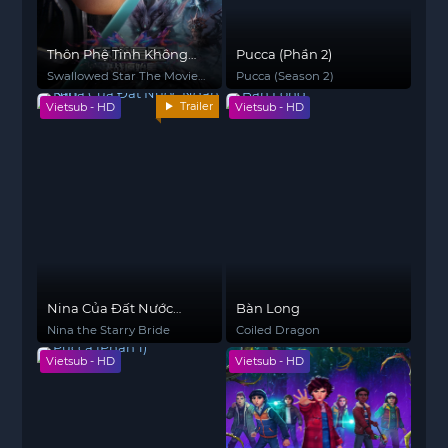
Thôn Phệ Tinh Không
Pucca (Phần 2)
Movie: Quyết Chiến
Swallowed Star The Movie:
Pucca (Season 2)
Nguyên Thủy Tinh
Decisive Battle on the
Trailer
Vietsub - HD
Vietsub - HD
Primordial Star
Nina Của Đất Nước
Bàn Long
Ngàn Sao
Nina the Starry Bride
Coiled Dragon
Vietsub - HD
Vietsub - HD