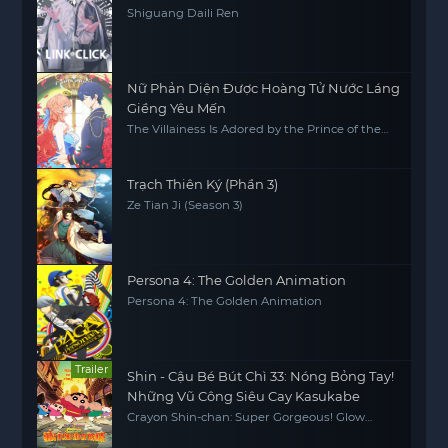
Shiguang Daili Ren
Nữ Phản Diện Được Hoàng Tử Nước Láng
Giềng Yêu Mến
The Villainess Is Adored by the Prince of the
Neighbor Kingdom
Trạch Thiên Ký (Phần 3)
Ze Tian Ji (Season 3)
Persona 4: The Golden Animation
Persona 4: The Golden Animation
Trailer
Shin - Cậu Bé Bút Chì 33: Nóng Bỏng Tay!
Những Vũ Công Siêu Cay Kasukabe
Crayon Shin-chan: Super Gorgeous! Glow
Kasukabe Dancer