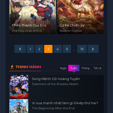
Chén Thánh Của Eris
Cự Kê Chiến Ký
The Holy Grail of Eris
Rooster Fighter
1
2
3
4
5
…
15
THỊNH HÀNH
Ngày
Tuần
Tháng
Tất cả
Song Mệnh Cõi Hoàng Tuyền
Daemons of the Shadow Realm
Vị vua mạnh nhất làm gì ở kiếp thứ hai?
The Beginning After the End