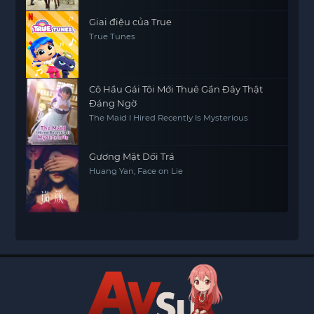
Koto ni Shimashita, Banished from the Hero's
Party, I Decided to Live a Quiet Life in the
Countryside
Giai điệu của True
True Tunes
Cô Hầu Gái Tôi Mới Thuê Gần Đây Thật
Đáng Ngờ
The Maid I Hired Recently Is Mysterious
Gương Mặt Dối Trá
Huang Yan, Face on Lie