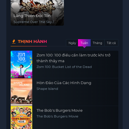
Lăng Thiên Độc Tôn
Supreme Over The Sky /
Celestial Above
THỊNH HÀNH
Ngày
Tuần
Tháng
Tất cả
Zom 100: 100 điều cần làm trước khi trở
thành thây ma
Zom 100: Bucket List of the Dead
Hòn Đảo Của Các Hình Dạng
Shape Island
The Bob's Burgers Movie
The Bob's Burgers Movie