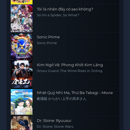
Tôi là nhện đấy có sao không?
So I'm a Spider, So What?
Sonic Prime
Sonic Prime
Kim Ngô Vệ: Phong Khởi Kim Lăng
Jinwu Guard: The Wind Rises in Jinling
Nhất Quỷ Nhì Ma, Thứ Ba Takagi - Movie
劇場版 からかい上手の高木さん
Dr. Stone: Ryuusui
Dr. Stone: Stone Wars