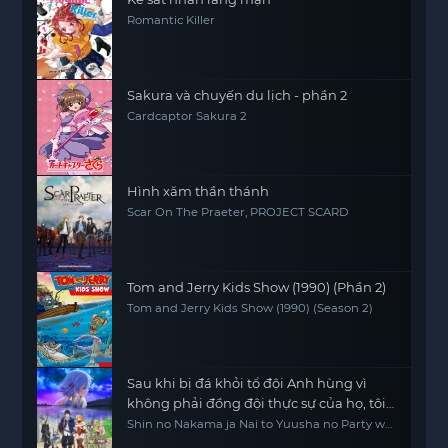
Romantic Killer
Sakura và chuyến du lịch - phần 2
Cardcaptor Sakura 2
Hình xăm thần thánh
Scar On The Praeter, PROJECT SCARD
Tom and Jerry Kids Show (1990) (Phần 2)
Tom and Jerry Kids Show (1990) (Season 2)
Sau khi bị đá khỏi tổ đội Anh hùng vì
không phải đồng đội thực sự của họ, tôi
quyết định sẽ sống chậm lại ở nơi biên ải
Shin no Nakama ja Nai to Yuusha no Party wo
Oidasareta node, Henkyou de Slow Life suru