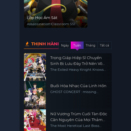
Lớp Học Ám Sát
Assassination Classroom SS1
THỊNH HÀNH
Ngày
Tuần
Tháng
Tất cả
Trọng Giáp Hiệp Sĩ Chuyển
Sinh Bị Lưu Đày Trở Nên Vô
Địch Nhờ Kiến Thức Về Game
The Exiled Heavy Knight Knows
How to Game the System
Buổi Hòa Nhạc Của Linh Hồn
GHOST CONCERT : missing
Songs
Nữ Vương Trùm Cuối Tàn Độc
Căn Nguyên Của Mọi Thảm
Kịch Sẽ Dốc Sức Vì Người Dân
The Most Heretical Last Boss
Queen: From Villainess to Savior