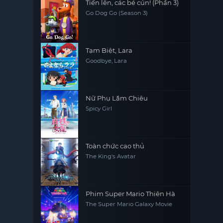
Tiến lên, các bé cún! (Phần 3)
Go Dog Go (Season 3)
Tạm Biệt, Lara
Goodbye, Lara
Nữ Phụ Lắm Chiêu
Spicy Girl
Toàn chức cao thủ
The King's Avatar
Phim Super Mario Thiên Hà
The Super Mario Galaxy Movie