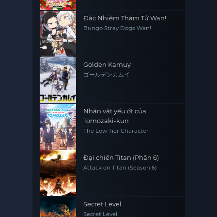
(Phần 2)
(Season 2)
Đặc Nhiệm Thám Tử Wan!
Bungo Stray Dogs Wan!
Golden Kamuy
ゴールデンカムイ
Nhân vật yếu ớt của
Tomozaki-kun
The Low Tier Character
Đại chiến Titan (Phần 6)
Attack on Titan (Season 6)
Secret Level
Secret Level