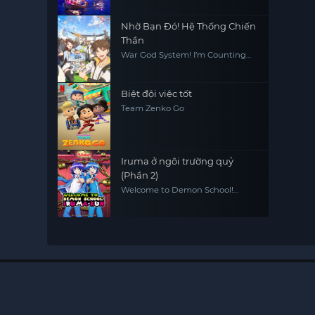
Nhờ Bạn Đó! Hệ Thống Chiến
Thần
War God System! I’m Counting
On You!
Biệt đội việc tốt
Team Zenko Go
Iruma ở ngôi trường quỷ
(Phần 2)
Welcome to Demon School!
Iruma-kun (Season 2)