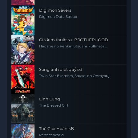
Digimon Savers
Digimon Data Squad
Giả kim thuật sư: BROTHERHOOD
Hagane no Renkinjutsushi: Fullmetal
Alchemist Fullmetal Alchemist (2009) FMA
FMAB
Song tinh diệt quỷ sư
Twin Star Exorcists, Sousei no Onmyouji
Linh Lung
The Blessed Girl
Thế Giới Hoàn Mỹ
Perfect World