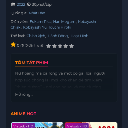
2022
30phút/tập
Quốc gia:
Nhật Bản
Diễn viên:
Fukami Rica
Han Megumi
Kobayashi
Chiaki
Kobayashi Yu
Touchi Hiroki
Thể loại:
Chính kịch
,
Hành Động
,
Hoạt Hình
0
/
0
đánh giá
5
TÓM TẮT PHIM
Nữ hoàng ma cà rồng và một cô gái loài người
hợp sức chống lại mọi khó khăn để tìm kiếm
“thiên đường” – nơi con người và ma cà rồng
chung sống hòa bình.
Mở rộng...
ANIME HOT
Vietsub - HD
Vietsub - HD
Viet