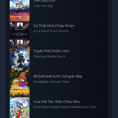
Trên bầu trời
Over the Sky
Sự Thật Khó Chấp Nhận
It's a Hard Truth Ain't It
Tuyệt Thế Chiến Hồn
Peerless Battle Spirit
Rô bốt biết tuốt: Giờ giải đáp
StoryBots: Answer Time
Vua Hải Tặc: Đảo Châu Báu
One Piece Golden Island Adventure, One
Piece: The Movie, One Piece Movie 1