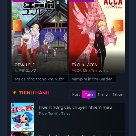
trỗi
OTAKU ELF
Tổ Chức ACCA
Bar
江戸前エルフ
ACCA: 13th Territory
Barb
Inspection Department
Ma cà rồng trong khu vườn
Vampire in the Garden
THỊNH HÀNH
Ngày
Tuần
Tháng
Tất cả
True: Những câu chuyện nhiệm màu
True: Terrific Tales