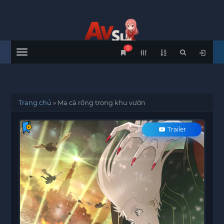
0
Menu
Trang chủ
»
Ma cà rồng trong khu vườn
Trailer