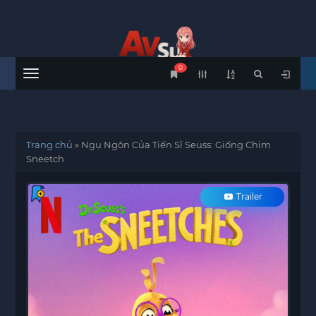
0
Menu
Trang chủ
»
Ngụ Ngôn Của Tiến Sĩ Seuss: Giống Chim
Sneetch
Trailer