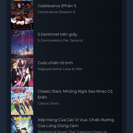
Castlevania (Phần 1)
Castlevania (Season 1)
5 Centimet trên giây
5 Centimeters Per Second
Cuộc chiến tỏ tình
Kaguya-sama: Love Is War
Classic Stars: Những Ngôi Sao Nhạc Cổ
Điển
Classic Stars
Xếp Hạng Của Các Vị Vua: Chiếc Rương
Của Lòng Dũng Cảm
Ranking of Kings: The Treasure Chest of