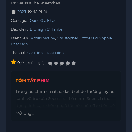
Dr. Seuss's The Sneetches
2025
45 Phút
Quốc gia:
Quốc Gia Khác
Đạo diễn:
Bronagh O'Hanlon
Diễn viên:
Amari McCoy
Christopher Fitzgerald
Sophie
Petersen
Thể loại:
Gia Đình
,
Hoạt Hình
0
/
0
đánh giá
5
TÓM TẮT PHIM
Trong bộ phim ca nhạc đặc biệt dễ thương lấy bối
cảnh vũ trụ của Seuss, hai bé chim Sneetch tạo
dựng tình bạn không ngờ tới trên hòn đảo bốn bề
là bãi biển.
Mở rộng...