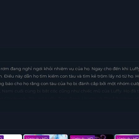
 rơm đang nghỉ ngơi khỏi nhiệm vụ của họ. Ngay cho đến khi Luf
iển. Điều này dẫn họ tìm kiếm con tàu và tìm kẻ trộm lấy nó từ họ. 
hông báo cho họ rằng con tàu của họ bị đánh cắp bởi một nhóm cướ
, Nami cuối cùng bị bắt cóc cũng như chiếc mũ của Luffy. Họ đã 
Clockwork. Bây giờ Luffy, Zoro, Sanji, Usopp, và Theif Brothers ph
 Shank.
HD
Vietsub - HD
Vietsub - HD
Vietsub - HD