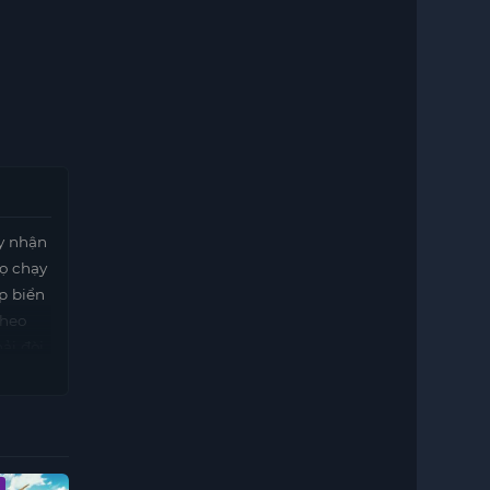
fy nhận
Họ chạy
p biển
theo
ải đòi
Vietsub - HD
Vietsub - HD
Vietsub - HD