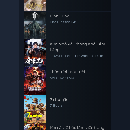
Linh Lung
The Blessed Girl
Kim Ngô Vệ: Phong Khởi Kim
Lăng
Jinwu Guard: The Wind Rises in
Jinling
Thôn Tính Bầu Trời
Swallowed Star
7 chú gấu
7 Bears
Khi các tế bào làm việc trong