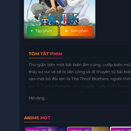
Tập phim
Xem phim
TÓM TẮT PHIM
Thư giãn trên một bãi biển ấm cúng, cướp biển mũ
thấy sự vui vẻ sẽ bị tấn công và đi thuyền từ bãi b
vào một bộ đôi tên là The Thisif Brothers, người t
gọi là Trump Kyoudai. Khi họ gặp Cướp biển Trump
dõi những tên cướp biển đến căn cứ của họ trên Đảo 
Mở rộng...
lại sự vui vẻ, cứu NAMI và lấy lại chiếc mũ rơm của
ANIME HOT
 HD
Vietsub - HD
Vietsub - HD
Vietsub - 