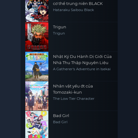
cơ thể trung niên BLACK
Hataraku Saibou Black
Trigun
Trigun
Nhật Ký Du Hành Dị Giới Của
Nhà Thu Thập Nguyên Liệu
A Gatherer's Adventure in Isekai
Nhân vật yếu ớt của
Tomozaki-kun
The Low Tier Character
Bad Girl
Bad Girl