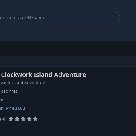
 Clockwork Island Adventure
kwork Island Adventure
cập nhật
ản
nh
,
Phiêu Lưu
giá