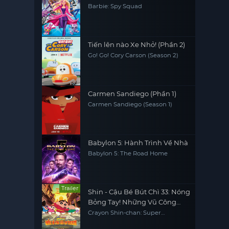
Barbie: Spy Squad
Tiến lên nào Xe Nhỏ! (Phần 2)
Go! Go! Cory Carson (Season 2)
Carmen Sandiego (Phần 1)
Carmen Sandiego (Season 1)
Babylon 5: Hành Trình Về Nhà
Babylon 5: The Road Home
Trailer
Shin - Cậu Bé Bút Chì 33: Nóng
Bỏng Tay! Những Vũ Công
Siêu Cay Kasukabe
Crayon Shin-chan: Super
Gorgeous! Glow Kasukabe
Dancer