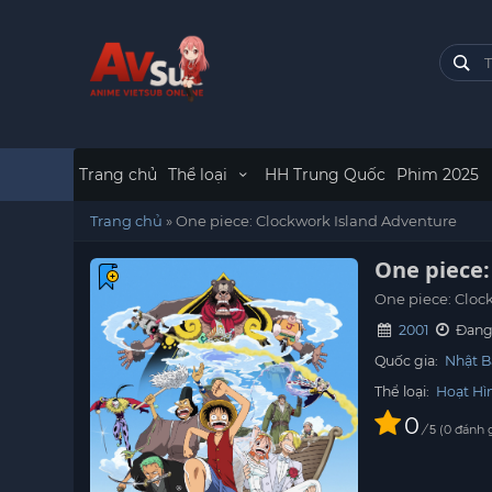
Trang chủ
Thể loại
HH Trung Quốc
Phim 2025
Trang chủ
»
One piece: Clockwork Island Adventure
One piece:
One piece: Cloc
2001
Đang 
Quốc gia:
Nhật B
Thể loại:
Hoạt Hì
0
/
0
đánh 
5