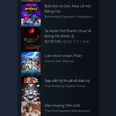
Biệt Đội Xe Dơi: Mùa Lễ Hội
Băng Giá
Batwheels (Specials): Holidays on
ice
Ta Muốn Trở Thành Chúa Tể
Bóng Tối (Phần 2)
陰の実力者になりたくて！ 2nd
season
Liên Minh Chiến Thần
God of War Alliance
Rạp xiếc kỹ thuật số diệu kỳ
The Amazing Digital Circus
Man Hoang Tiên Giới
The Uninhabited Wonderland