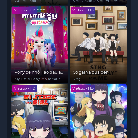
We the People
Sing 2: Come Sing Again!
Vietsub - HD
Vietsub - HD
Pony bé nhỏ: Tạo dấu ấn
Cô gái và quạ đen
riêng
My Little Pony: Make Your
Sing
Mark
Vietsub - HD
Vietsub - HD