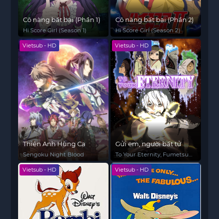
Cô nàng bất bại (Phần 1)
Cô nàng bất bại (Phần 2)
Hi Score Girl (Season 1)
Hi Score Girl (Season 2)
Vietsub - HD
Vietsub - HD
Thiên Anh Hùng Ca
Gửi em, người bất tử
Sengoku Night Blood
To Your Eternity, Fumetsu
no Anata e
Vietsub - HD
Vietsub - HD