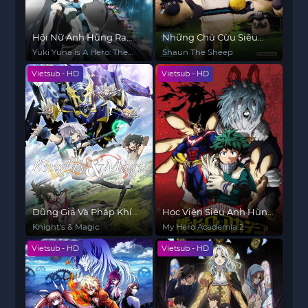
Hội Nữ Anh Hùng Ra
Những Chú Cừu Siêu
Trận
Quậy
Yuki Yuna is A Hero: The
Shaun The Sheep
Hero Chapter
Vietsub - HD
Vietsub - HD
Dũng Giả Và Pháp Khí
Học Viện Siêu Anh Hùng
Tại Dị Giới
2
Knight's & Magic
My Hero Academia 2
Vietsub - HD
Vietsub - HD