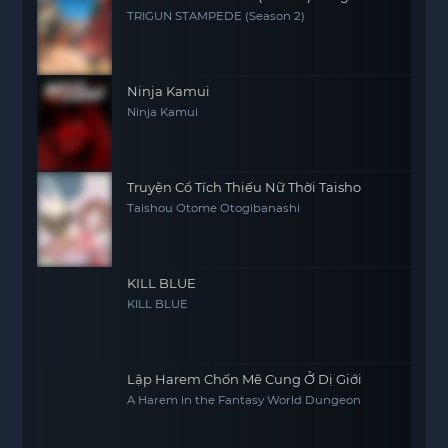
TRIGUN STAMPEDE (Season 2)
Ninja Kamui
Ninja Kamui
Truyện Cổ Tích Thiếu Nữ Thời Taisho
Taishou Otome Otogibanashi
KILL BLUE
KILL BLUE
Lập Harem Chốn Mê Cung Ở Dị Giới
A Harem in the Fantasy World Dungeon