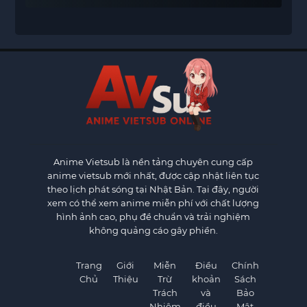
Anime Vietsub
là nền tảng chuyên cung cấp
anime vietsub mới nhất, được cập nhật liên tục
theo lịch phát sóng tại Nhật Bản. Tại đây, người
xem có thể xem anime miễn phí với chất lượng
hình ảnh cao, phụ đề chuẩn và trải nghiệm
không quảng cáo gây phiền.
Trang
Giới
Miễn
Điều
Chính
Chủ
Thiệu
Trừ
khoản
Sách
Trách
và
Bảo
Nhiệm
điều
Mật