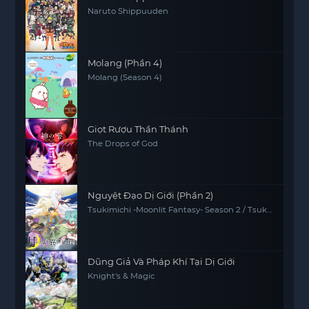
Naruto Shippuuden
Molang (Phần 4)
Molang (Season 4)
Giọt Rượu Thần Thánh
The Drops of God
Nguyệt Đạo Dị Giới (Phần 2)
Tsukimichi -Moonlit Fantasy- Season 2 / Tsuki
ga Michibiku 2
Dũng Giả Và Pháp Khí Tại Dị Giới
Knight's & Magic