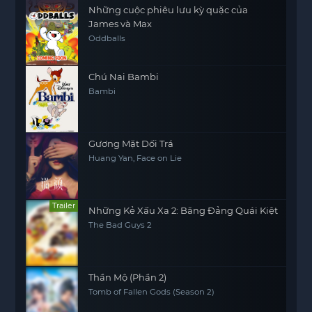
Những cuộc phiêu lưu kỳ quặc của
James và Max
Oddballs
Chú Nai Bambi
Bambi
Gương Mặt Dối Trá
Huang Yan, Face on Lie
Trailer
Những Kẻ Xấu Xa 2: Băng Đảng Quái Kiệt
The Bad Guys 2
Thần Mộ (Phần 2)
Tomb of Fallen Gods (Season 2)