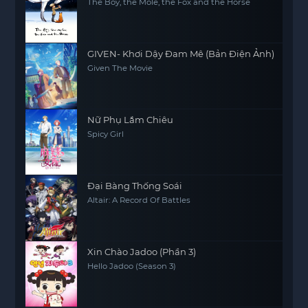
The Boy, the Mole, the Fox and the Horse
GIVEN- Khơi Dậy Đam Mê (Bản Điện Ảnh)
Given The Movie
Nữ Phụ Lắm Chiêu
Spicy Girl
Đại Bàng Thống Soái
Altair: A Record Of Battles
Xin Chào Jadoo (Phần 3)
Hello Jadoo (Season 3)