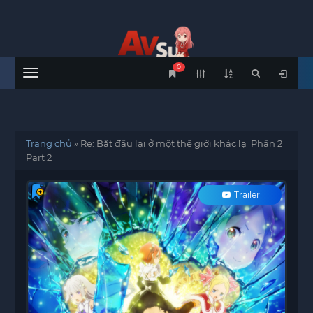
0
Menu
Trang chủ
»
Re: Bắt đầu lại ở một thế giới khác lạ Phần 2
Part 2
Trailer