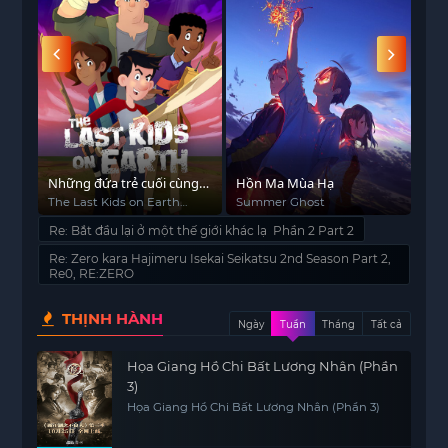
Những đứa trẻ cuối cùng
Hồn Ma Mùa Hạ
Chu
trên Trái Đất (Phần 1)
The Last Kids on Earth
Summer Ghost
The
(Season 1)
Kag
Re: Bắt đầu lại ở một thế giới khác lạ Phần 2 Part 2
Re: Zero kara Hajimeru Isekai Seikatsu 2nd Season Part 2,
Re0, RE:ZERO
THỊNH HÀNH
Ngày
Tuần
Tháng
Tất cả
Họa Giang Hồ Chi Bất Lương Nhân (Phần
3)
Họa Giang Hồ Chi Bất Lương Nhân (Phần 3)