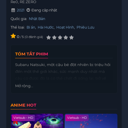
Re0, RE:ZERO
2021
Đang cập nhật
Quốc gia:
Nhật Bản
Thể loại:
Bí ẩn
,
Hài Hước
,
Hoạt Hình
,
Phiêu Lưu
0
/
0
đánh giá
5
TÓM TẮT PHIM
Subaru Natsuki, một cậu bé đột nhiên bị triệu hồi
đến một thế giới khác, sức mạnh duy nhất mà
cậu có được đó là có thể chết đi sống lại, trở về
quá khứ sau khi chết, bảo vệ những người quan
Mở rộng...
trọng với cậu. Để lấy lại thời gian vô cùng quý giá
này, cậu bé một lần nữa chống lại sự tuyệt vọng
ANIME HOT
và đối mặt với số phận khắc nghiệt của mình.
Vietsub - HD
Vietsub - HD
Viet