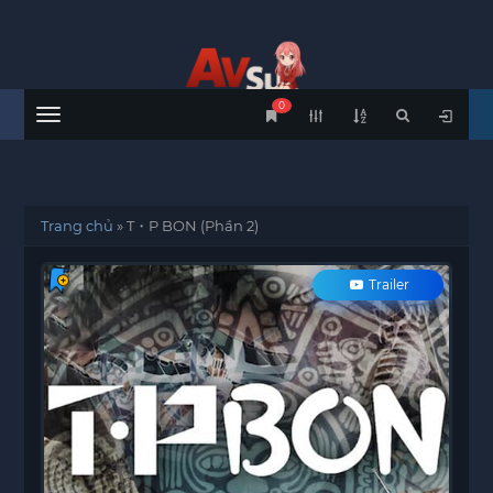
0
Menu
Trang chủ
»
T・P BON (Phần 2)
Trailer