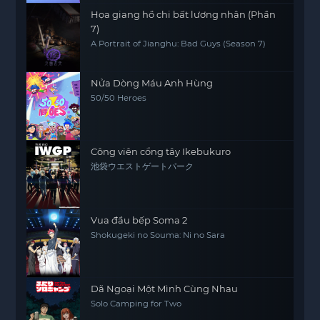
Họa giang hồ chi bất lương nhân (Phần
7)
A Portrait of Jianghu: Bad Guys (Season 7)
Nửa Dòng Máu Anh Hùng
50/50 Heroes
Công viên cổng tây Ikebukuro
池袋ウエストゲートパーク
Vua đầu bếp Soma 2
Shokugeki no Souma: Ni no Sara
Dã Ngoại Một Mình Cùng Nhau
Solo Camping for Two