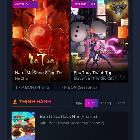
Vietsub - HD
Vietsub - HD
Viet
Natra Ma Đồng Giáng Thế
Phù Thủy Thành Thị
Bảy
Mạn
Ne Zha
Sorcery in The Big City
Dra
Str
T・P BON (Phần 2)
T・P BON (Season 2)
THỊNH HÀNH
Ngày
Tuần
Tháng
Tất cả
Ban Nhạc Rock Nhí (Phần 3)
Mini Beat Power Rockers (Season 3)