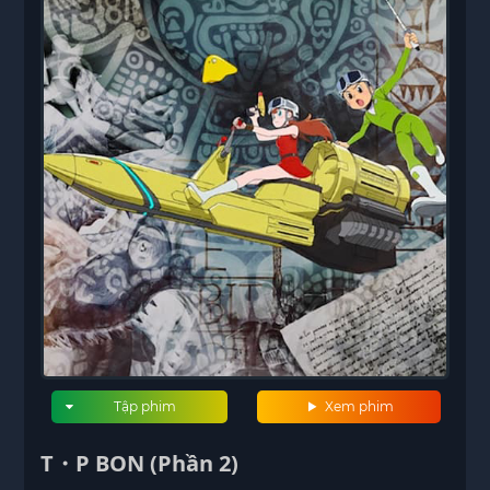
Tập phim
Xem phim
T・P BON (Phần 2)