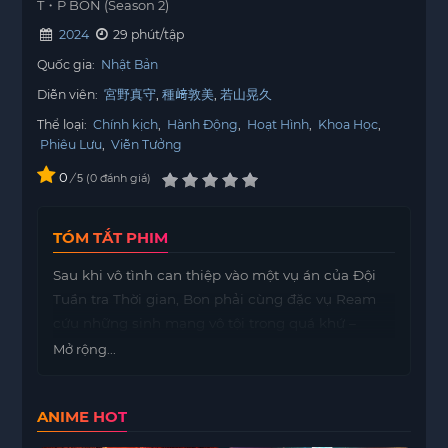
T・P BON (Season 2)
2024
29 phút/tập
Quốc gia:
Nhật Bản
Diễn viên:
宮野真守
種﨑敦美
若山晃久
Thể loại:
Chính kịch
,
Hành Động
,
Hoạt Hình
,
Khoa Học
,
Phiêu Lưu
,
Viễn Tưởng
0
/
0
đánh giá
5
TÓM TẮT PHIM
Sau khi vô tình can thiệp vào một vụ án của Đội
Tuần tra Thời gian, Bon phải cùng đặc vụ Ream
cứu những sinh mạng vô tội trong quá khứ –
đồng thời chứng kiến lịch sử diễn ra.
Mở rộng...
ANIME HOT