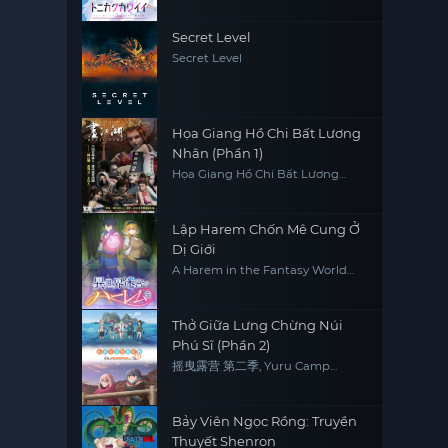
Secret Level
Secret Level
Họa Giang Hồ Chi Bất Lương
Nhân (Phần 1)
Họa Giang Hồ Chi Bất Lương
Nhân (Phần 1)
Lập Harem Chốn Mê Cung Ở
Dị Giới
A Harem in the Fantasy World
Dungeon
Thở Giữa Lưng Chừng Núi
Phú Sĩ (Phần 2)
摇曳露营 第二季, Yuru Camp
(Season 2)
Bảy Viên Ngọc Rồng: Truyền
Thuyết Shenron