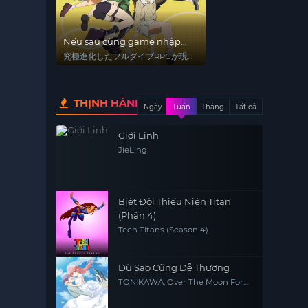
Nếu sau cùng game nhập
vai được phát triển hoàn
究極進化したフルダイブRPGが現
thành thì còn chết tiệt hơn
実よりもクソゲーだったら
thực tế
THỊNH HÀNH
Ngày
Tuần
Tháng
Tất cả
Giới Linh
JieLing
Biệt Đội Thiếu Niên Titan
(Phần 4)
Teen Titans (Season 4)
Dù Sao Cũng Dễ Thương
TONIKAWA, Over The Moon For
You, Tonikaku Kawaii