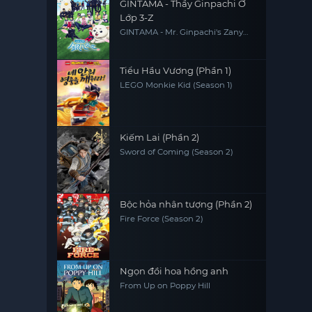
GINTAMA - Thầy Ginpachi Ở
Lớp 3-Z
GINTAMA - Mr. Ginpachi's Zany
Class
Tiểu Hầu Vương (Phần 1)
LEGO Monkie Kid (Season 1)
Kiếm Lai (Phần 2)
Sword of Coming (Season 2)
Bộc hỏa nhân tượng (Phần 2)
Fire Force (Season 2)
Ngọn đồi hoa hồng anh
From Up on Poppy Hill