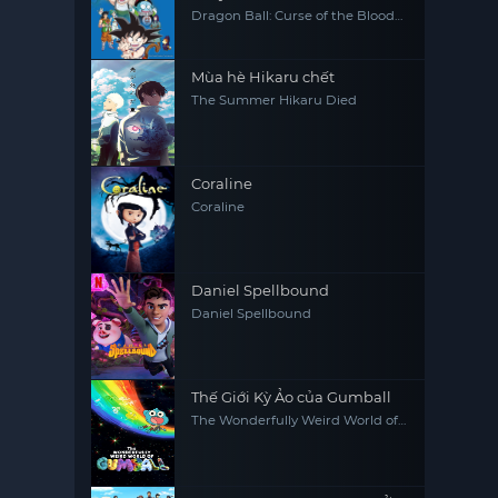
Dragon Ball: Curse of the Blood
Rubies
Mùa hè Hikaru chết
The Summer Hikaru Died
Coraline
Coraline
Daniel Spellbound
Daniel Spellbound
Thế Giới Kỳ Ảo của Gumball
The Wonderfully Weird World of
Gumball