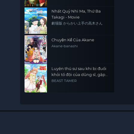
Nhất Quỷ Nhì Ma, Thứ Ba
Takagi - Movie
劇場版 からかい上手の高木さん
Chuyện Kể Của Akane
Akane-banashi
Luyện thú sư sau khi bị đuổi
khỏi tổ đội của dũng sĩ, gặp
được thiếu nữ tai mèo của
BEAST TAMER
chủng tộc mạnh nhất