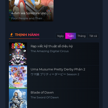
4-nin wa Sorezore Uso
wo Tsuku
Four People and Their
Respective Lies
THỊNH HÀNH
Ngày
Tuần
Tháng
Tất cả
Rạp xiếc kỹ thuật số diệu kỳ
The Amazing Digital Circus
Uma Musume Pretty Derby Phần 2
ウマ娘 プリティーダービー Season 2
Blade of Dawn
The Sword Of Dawn