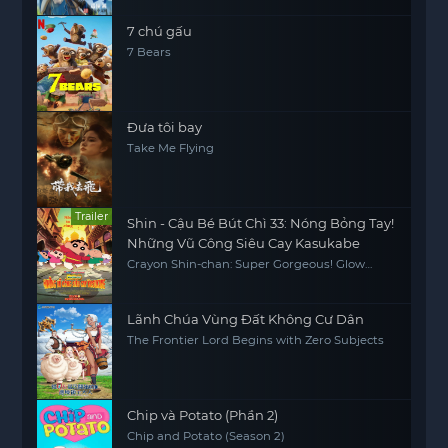
7 chú gấu
7 Bears
Đưa tôi bay
Take Me Flying
Trailer
Shin - Cậu Bé Bút Chì 33: Nóng Bỏng Tay!
Những Vũ Công Siêu Cay Kasukabe
Crayon Shin-chan: Super Gorgeous! Glow
Kasukabe Dancer
Lãnh Chúa Vùng Đất Không Cư Dân
The Frontier Lord Begins with Zero Subjects
Chip và Potato (Phần 2)
Chip and Potato (Season 2)