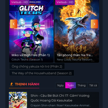
Vietsub - HD
Vietsub - HD
Tập 
Miko và High Five (Phần 1)
Tân phong thần: Na Tra
Lin
trùng sinh
Glitch Techs (Season 1)
New Gods: Nezha Reborn
The
Ông chồng yakuza nội trợ (Phần 2)
The Way of the Househusband (Season 2)
THỊNH HÀNH
Ngày
Tuần
Tháng
Tất cả
Shin - Cậu Bé Bút Chì 17: Gầm! Vương
Quốc Hoang Dã Kasukabe
Crayon Shin-chan: Roar! Kasukabe Animal