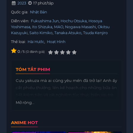
2023
17 phút/tập
Quốc gia:
Nhật Bản
Diễn viên:
Fukushima Jun
Hochu Otsuka
Hosoya
Yoshimasa
Ito Shizuka
MAO
Nogawa Masashi
Okitsu
Kazuyuki
Saito Kimiko
Tanaka Atsuko
Tsuda Kenjiro
Thể loại:
Hài Hước
,
Hoạt Hình
0
/
0
đánh giá
5
TÓM TẮT PHIM
Cựu yakuza mà ai cũng yêu mến đã trở lại! Anh ấy
cắt phiếu thưởng, lên kế hoạch cho những bữa ăn
tiết kiệm tiền và rất nghiêm túc thực hiện vai trò
người chồng nội trợ của mình.
Mở rộng...
ANIME HOT