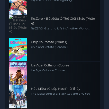
Hajime no Ippo: The Fighting!
Re:Zero − Bắt Đầu Ở Thế Giới Khác (Phần
4)
Re:ZERO -Starting Life in Another World-
Season 4
Chip và Potato (Phần 1)
Chip and Potato (Season 1)
Ice Age: Collision Course
Ice Age: Collision Course
Hắc Miêu Và Lớp Học Phù Thủy
The Classroom of a Black Cat and a Witch