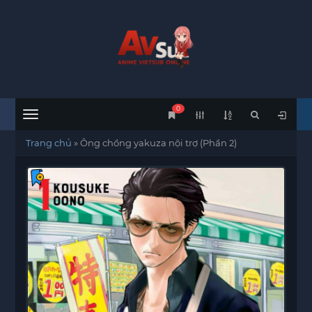
0
Menu
Trang chủ
»
Ông chồng yakuza nội trợ (Phần 2)