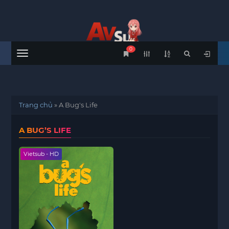
0
Menu
Trang chủ
»
A Bug's Life
A BUG’S LIFE
Vietsub - HD