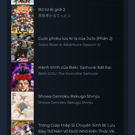
Bộ tứ dị giới 2
異世界かるてっと 2
Cuộc phiêu lưu kì lạ của JoJo (Phần 2)
JoJo's Bizarre Adventure (Season 2)
Hành trình của Baki: Samurai bất bại
BAKI-DOU: The Invincible Samurai
Showa Genroku Rakugo Shinju
Showa Genroku Rakugo Shinju
Trọng Giáp Hiệp Sĩ Chuyển Sinh Bị Lưu
Đày Trở Nên Vô Địch Nhờ Kiến Thức Về