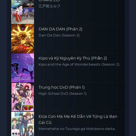
江戸前エルフ
DAN DA DAN (Phần 2)
Dan Da Dan (Season 2)
Kipo và Kỷ Nguyên Kỳ Thú (Phần 2)
Kipo and the Age of Wonderbeasts (Season 2)
Trung học DxD (Phần 1)
High School DxD (Season 1)
Đứa Con Mà Mẹ Kế Dẫn Về Từng Là Bạn
Gái Cũ
Mamahaha no Tsurego ga Motokano datta
My Stepmom's Daughter Is My Ex