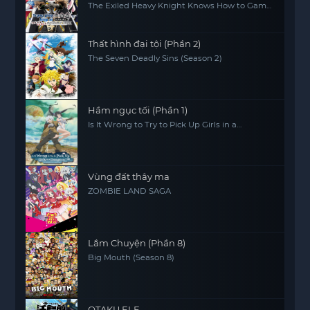
Game
The Exiled Heavy Knight Knows How to Game
the System
Thất hình đại tội (Phần 2)
The Seven Deadly Sins (Season 2)
Hầm ngục tối (Phần 1)
Is It Wrong to Try to Pick Up Girls in a
Dungeon? (Season 1)
Vùng đất thây ma
ZOMBIE LAND SAGA
Lắm Chuyện (Phần 8)
Big Mouth (Season 8)
OTAKU ELF