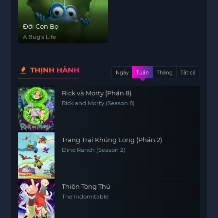
Đời Con Bọ
A Bug's Life
THỊNH HÀNH
Ngày
Tuần
Tháng
Tất cả
Rick và Morty (Phần 8)
Rick and Morty (Season 8)
Trang Trại Khủng Long (Phần 2)
Dino Ranch (Season 2)
Thiên Tòng Thú
The Indomitable