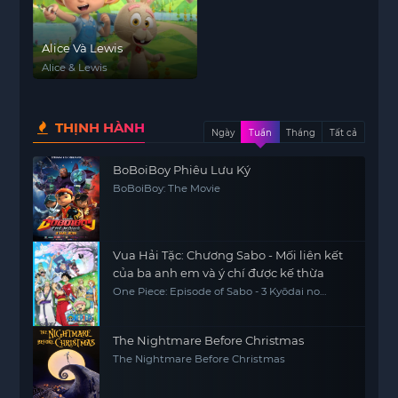
Alice Và Lewis
Alice & Lewis
THỊNH HÀNH
Ngày
Tuần
Tháng
Tất cả
BoBoiBoy Phiêu Lưu Ký
BoBoiBoy: The Movie
Vua Hải Tặc: Chương Sabo - Mối liên kết
của ba anh em và ý chí được kế thừa
One Piece: Episode of Sabo - 3 Kyōdai no
Kizuna Kiseki no Saikai to Uketsugareru Ishi,
One Piece Sapo Special Chapter Three
Brothers' Bonds, Miracle Reunion and
Inherited Will
The Nightmare Before Christmas
The Nightmare Before Christmas