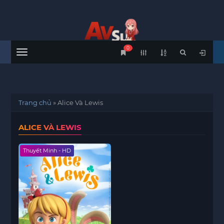
0
Menu
Trang chủ
»
Alice Và Lewis
ALICE VÀ LEWIS
Thuyết Minh - HD