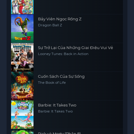
Norowareta Seiken (Movie 5)
Bảy Viên Ngọc Rồng Z
Dragon Ball Z
Sự Trở Lại Của Những Giai Điệu Vui Vẻ
Looney Tunes: Back in Action
Cuốn Sách Của Sự Sống
The Book of Life
Barbie: It Takes Two
Barbie: It Takes Two
Rick và Morty (Phần 8)