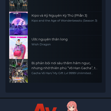
Kipo và Kỷ Nguyên Kỳ Thú (Phần 3)
Kipo and the Age of Wonderbeasts (Season 3)
Ước nguyện thần long
Wish Dragon
Bị phản bội nơi sâu thẳm hầm ngục,
nhưng nhờ thiên phú “Vô Hạn Gacha”, tôi
chiêu mộ các đồng đội cấp 9999 để trả
Gacha Vô Hạn/ My Gift Lvl 9999 Unlimited
Gacha: Backstabbed in a Backwater
thù các đồng đội cũ và cả thế giới! Đáng
Dungeon, I'm Out for Revenge!
đời chúng!