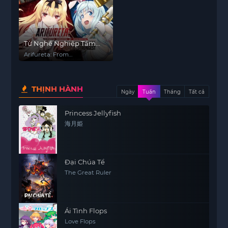
Từ Nghề Nghiệp Tầm
Thường Trở Thành Người
Arifureta: From
Mạnh Nhất Thế Giới -
Commonplace to World's
Strongest S1
Phần 1
THỊNH HÀNH
Ngày
Tuần
Tháng
Tất cả
Princess Jellyfish
海月姫
Đại Chúa Tể
The Great Ruler
Ái Tình Flops
Love Flops