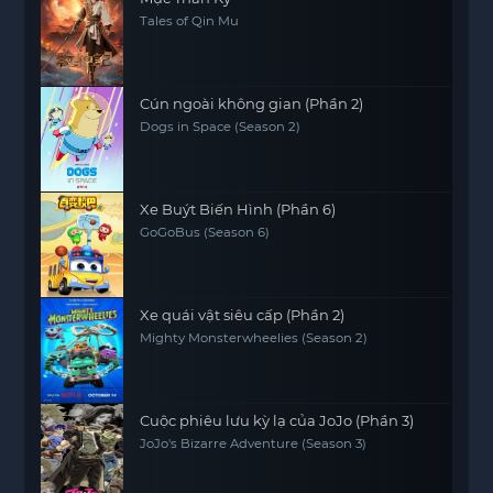
Tales of Qin Mu
Cún ngoài không gian (Phần 2)
Dogs in Space (Season 2)
Xe Buýt Biến Hình (Phần 6)
GoGoBus (Season 6)
Xe quái vật siêu cấp (Phần 2)
Mighty Monsterwheelies (Season 2)
Cuộc phiêu lưu kỳ lạ của JoJo (Phần 3)
JoJo's Bizarre Adventure (Season 3)