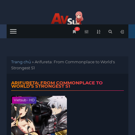
0
Menu
Trang chủ
»
Arifureta: From Commonplace to World's
Strongest S1
ARIFURETA: FROM COMMONPLACE TO
WORLD’S STRONGEST S1
Vietsub - HD