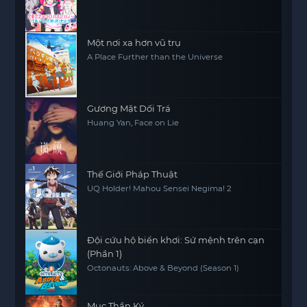
Một nơi xa hơn vũ trụ
A Place Further than the Universe
Gương Mặt Dối Trá
Huang Yan, Face on Lie
Thế Giới Pháp Thuật
UQ Holder! Mahou Sensei Negima! 2
Đội cứu hộ biển khơi: Sứ mệnh trên cạn
(Phần 1)
Octonauts: Above & Beyond (Season 1)
Mục Thần Ký