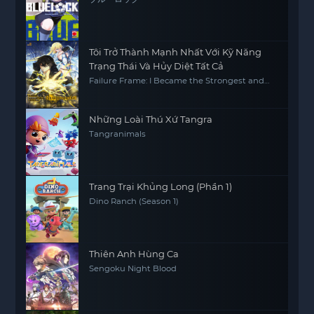
Tôi Trở Thành Mạnh Nhất Với Kỹ Năng
Trạng Thái Và Hủy Diệt Tất Cả
Failure Frame: I Became the Strongest and
Annihilated Everything with Low-Level Spells
Những Loài Thú Xứ Tangra
Tangranimals
Trang Trại Khủng Long (Phần 1)
Dino Ranch (Season 1)
Thiên Anh Hùng Ca
Sengoku Night Blood