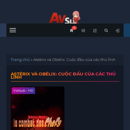
0
Menu
Trang chủ
»
Astérix và Obélix: Cuộc đấu của các thủ lĩnh
ASTÉRIX VÀ OBÉLIX: CUỘC ĐẤU CỦA CÁC THỦ
LĨNH
Vietsub - HD