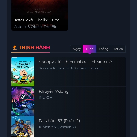
Astérix và Obélix: Cuộc
đấu của các thủ lĩnh
Asterix & Obelix: The Big
Fight
THỊNH HÀNH
Ngày
Tuần
Tháng
Tất cả
Snoopy Giới Thiệu: Nhạc Hội Mùa Hè
Snoopy Presents: A Summer Musical
Khuyển Vương
INU-OH
Dị Nhân '97 (Phần 2)
X-Men '97 (Season 2)