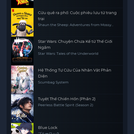
Cừu quê ra phố: Cuộc phiêu lưu từ trang
trại
Shaun the Sheep: Adventures from Mossy
Bottom
Star Wars: Chuyện Chưa Kể từ Thế Giới
Ngầm
Star Wars: Tales of the Underworld
Hệ Thống Tự Cứu Của Nhân Vật Phản
Diện
Scumbag System
Tuyệt Thế Chiến Hồn (Phần 2)
Peerless Battle Spirit (Season 2)
Blue Lock
ブルーロック