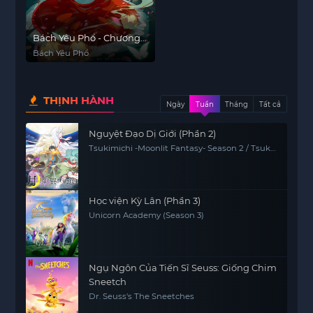
Bách Yêu Phổ - Chương
Lạc Dương
Bách Yêu Phổ
THỊNH HÀNH
Ngày
Tuần
Tháng
Tất cả
Nguyệt Đạo Dị Giới (Phần 2)
Tsukimichi -Moonlit Fantasy- Season 2 / Tsuki
ga Michibiku 2
Học viện Kỳ Lân (Phần 3)
Unicorn Academy (Season 3)
Ngụ Ngôn Của Tiến Sĩ Seuss: Giống Chim
Sneetch
Dr. Seuss's The Sneetches