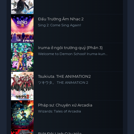
Đấu Trường Âm Nhạc 2
Sing 2: Come Sing Again!
Iruma ở ngôi trường quỷ (Phần 3)
Welcome to Demon School! Iruma-kun
(Season 3)
Tsukiuta. THE ANIMATION2
ツキウタ。 THE ANIMATION 2
Pháp sư: Chuyện xứ Arcadia
Wizards: Tales of Arcadia
Biệt Đội Lính Cứu Hỏa