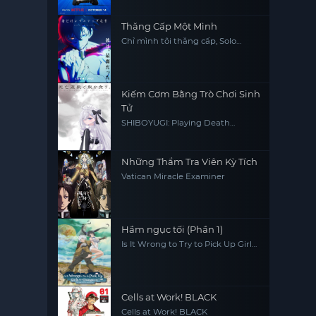
Thăng Cấp Một Mình
Chỉ mình tôi thăng cấp, Solo
Leveling
Kiếm Cơm Bằng Trò Chơi Sinh
Tử
SHIBOYUGI: Playing Death
Games to Put Food on the Table
Những Thẩm Tra Viên Kỳ Tích
Vatican Miracle Examiner
Hầm ngục tối (Phần 1)
Is It Wrong to Try to Pick Up Girls
in a Dungeon? (Season 1)
Cells at Work! BLACK
Cells at Work! BLACK