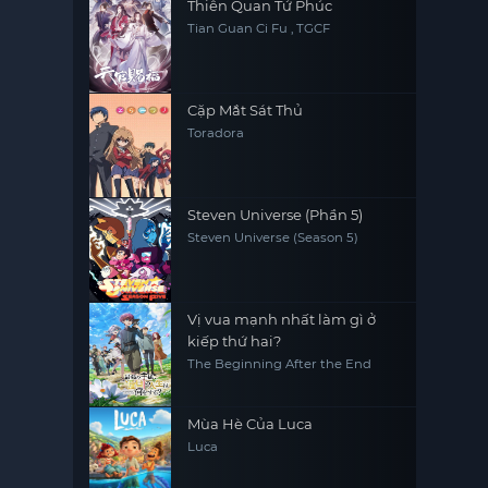
Thiên Quan Tứ Phúc
Tian Guan Ci Fu , TGCF
Cặp Mắt Sát Thủ
Toradora
Steven Universe (Phần 5)
Steven Universe (Season 5)
Vị vua mạnh nhất làm gì ở
kiếp thứ hai?
The Beginning After the End
Mùa Hè Của Luca
Luca