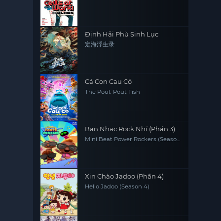
Định Hải Phù Sinh Lục
定海浮生录
Cá Con Cau Có
The Pout-Pout Fish
Ban Nhạc Rock Nhí (Phần 3)
Mini Beat Power Rockers (Season
3)
Xin Chào Jadoo (Phần 4)
Hello Jadoo (Season 4)