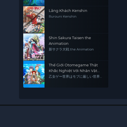
Lãng Khách Kenshin
Rurouni Kenshin
Shin Sakura Taisen the
Animation
新サクラ大戦 the Animation
Thế Giới Otomegame Thật
Khắc Nghiệt Với Nhân Vật
Quần Chúng
乙女ゲー世界はモブに厳しい世界で
す