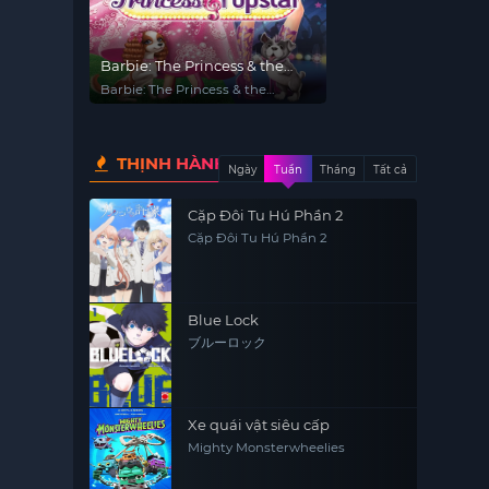
Barbie: The Princess & the
Popstar
Barbie: The Princess & the
Popstar
THỊNH HÀNH
Ngày
Tuần
Tháng
Tất cả
Cặp Đôi Tu Hú Phần 2
Cặp Đôi Tu Hú Phần 2
Blue Lock
ブルーロック
Xe quái vật siêu cấp
Mighty Monsterwheelies