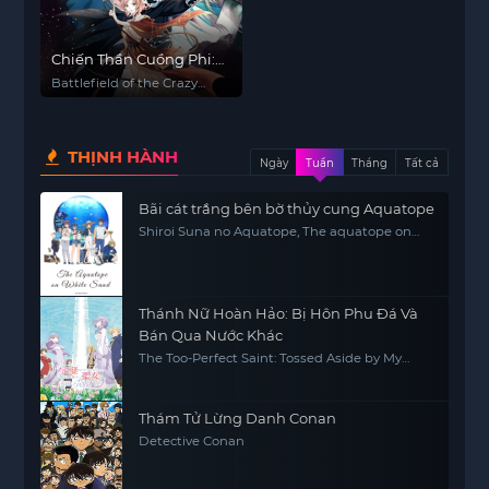
Chiến Thần Cuồng Phi:
Phụng Khinh Thiên Hạ
Battlefield of the Crazy
Empresses
THỊNH HÀNH
Ngày
Tuần
Tháng
Tất cả
Bãi cát trắng bên bờ thủy cung Aquatope
Shiroi Suna no Aquatope, The aquatope on
white sand
Thánh Nữ Hoàn Hảo: Bị Hôn Phu Đá Và
Bán Qua Nước Khác
The Too-Perfect Saint: Tossed Aside by My
Fiancé and Sold to Another Kingdom
Thám Tử Lừng Danh Conan
Detective Conan