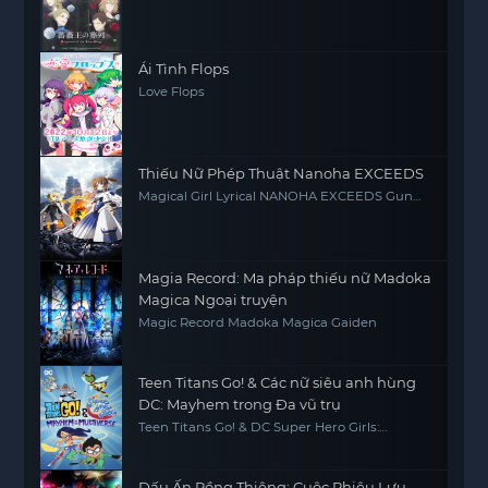
Souretsu
Ái Tình Flops
Love Flops
Thiếu Nữ Phép Thuật Nanoha EXCEEDS
Magical Girl Lyrical NANOHA EXCEEDS Gun
Blaze Vengeance
Magia Record: Ma pháp thiếu nữ Madoka
Magica Ngoại truyện
Magic Record Madoka Magica Gaiden
Teen Titans Go! & Các nữ siêu anh hùng
DC: Mayhem trong Đa vũ trụ
Teen Titans Go! & DC Super Hero Girls:
Mayhem in the Multiverse
Dấu Ấn Rồng Thiêng: Cuộc Phiêu Lưu