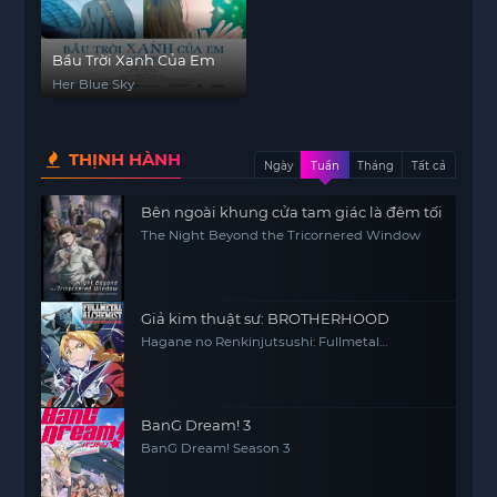
Bầu Trời Xanh Của Em
Her Blue Sky
THỊNH HÀNH
Ngày
Tuần
Tháng
Tất cả
Bên ngoài khung cửa tam giác là đêm tối
The Night Beyond the Tricornered Window
Giả kim thuật sư: BROTHERHOOD
Hagane no Renkinjutsushi: Fullmetal
Alchemist Fullmetal Alchemist (2009) FMA
FMAB
BanG Dream! 3
BanG Dream! Season 3