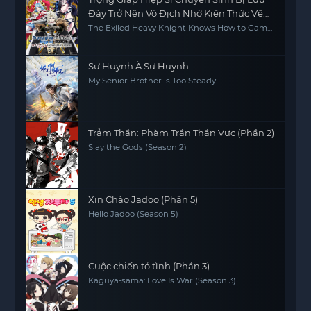
Đày Trở Nên Vô Địch Nhờ Kiến Thức Về
Game
The Exiled Heavy Knight Knows How to Game
the System
Sư Huynh À Sư Huynh
My Senior Brother is Too Steady
Trảm Thần: Phàm Trần Thần Vực (Phần 2)
Slay the Gods (Season 2)
Xin Chào Jadoo (Phần 5)
Hello Jadoo (Season 5)
Cuộc chiến tỏ tình (Phần 3)
Kaguya-sama: Love Is War (Season 3)