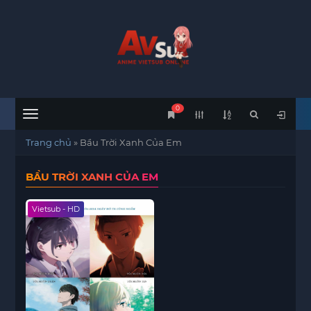
0
Menu
Trang chủ
»
Bầu Trời Xanh Của Em
BẦU TRỜI XANH CỦA EM
Vietsub - HD