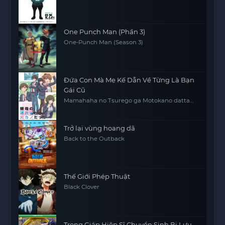
One Punch Man (Phần 3)
One-Punch Man (Season 3)
Đứa Con Mà Mẹ Kế Dẫn Về Từng Là Bạn
Gái Cũ
Mamahaha no Tsurego ga Motokano datta
My Stepmom's Daughter Is My Ex
Trở lại vùng hoang dã
Back to the Outback
Thế Giới Phép Thuật
Black Clover
Trọng Giáp Hiệp Sĩ Chuyển Sinh Bị Lưu