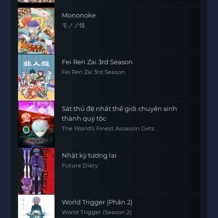
Mononoke
モノノ怪
Fei Ren Zai 3rd Season
Fei Ren Zai 3rd Season
Sát thủ đệ nhất thế giới chuyển sinh
thành quý tộc
The World's Finest Assassin Gets
Reincarnated in Another World as an
Aristocrat, Sekai Saikou no Ansatsusha, Isekai
Kizoku ni Tensei suru
Nhật ký tương lai
Future Diary
World Trigger (Phần 2)
World Trigger (Season 2)