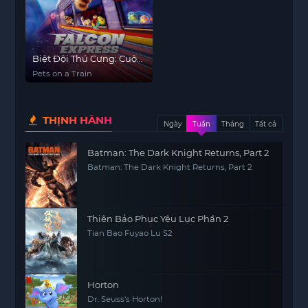
Biệt Đội Thú Cưng: Cuộc
Chiến Trên Đường Ray
Pets on a Train
THỊNH HÀNH
Ngày
Tuần
Tháng
Tất cả
Batman: The Dark Knight Returns, Part 2
Batman: The Dark Knight Returns, Part 2
Thiên Bảo Phục Yêu Lục Phần 2
Tian Bao Fuyao Lu S2
Horton
Dr. Seuss's Horton!