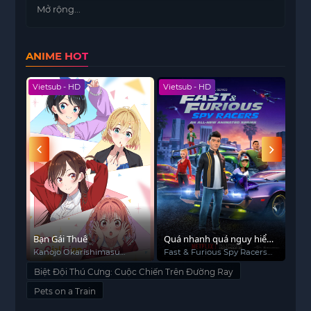
tất cả. Trong khi vụ tai nạn dường như không thể
Mở rộng...
tránh khỏi, các loài động vật có thể trông cậy vào
Falcon, một chú gấu trúc tinh nghịch sẽ làm bất
ANIME HOT
cứ điều gì để cứu chúng.
Vietsub - HD
Vietsub - HD
Viet
Bạn Gái Thuê
Quá nhanh quá nguy hiểm:
Dig
Điệp viên tốc độ (Phần 1)
Kanojo Okarishimasu
Fast & Furious Spy Racers
デ
Rent-a-Girlfriend
(Season 1)
Biệt Đội Thú Cưng: Cuộc Chiến Trên Đường Ray
Pets on a Train