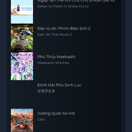
Sekai no Owari ni Shiba Inu to
Đặc vụ Ali: Phim điện ảnh 2
Ejen Ali: The Movie 2
Phù Thủy Maebashi
Maebashi Witches
Định Hải Phù Sinh Lục
定海浮生录
Vương Quốc Xe Hơi
Cars