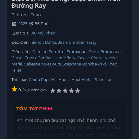
Đường Ray
Pets on a Train
2025
86 Phút
Quốc gia:
Âu Mỹ
Pháp
Đạo diễn:
Benoît Daffis
Jean-Christian Tassy
Diễn viên:
Damien Ferrette
Emmanuel Curtil
Emmanuel
Garijo
Frantz Confiac
Hervé Jolly
Kaycie Chase
Nicolas
Marié
Sébastien Desjours
Stéphane Ronchewski
Théo
Frilet
Thể loại:
Chiếu Rạp
,
Hài Hước
,
Hoạt Hình
,
Phiêu Lưu
0
/
0
đánh giá
5
TÓM TẮT PHIM
Khi một chuyến tàu bất ngờ khởi hành, chỉ chở
theo thú cưng, các loài động vật phát hiện ra rằng
Hans, một con lửng đầy thù hận đứng đằng sau