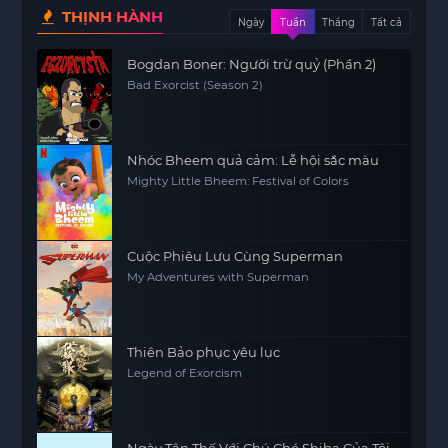
THỊNH HÀNH
Ngày
Tuần
Tháng
Tất cả
Bogdan Boner: Người trừ quỷ (Phần 2)
Bad Exorcist (Season 2)
Nhóc Bheem quả cảm: Lễ hội sắc màu
Mighty Little Bheem: Festival of Colors
Cuộc Phiêu Lưu Cùng Superman
My Adventures with Superman
Thiên Bảo phục yêu lục
Legend of Exorcism
Ngày Tận Thế Với Chú Chó Shiba Của Tôi