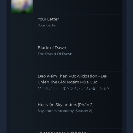
Your Letter
Your Letter
Blade of Dawn
The Sword Of Dawn
Đao Kiếm Thần Vực Alicization - Đại
Chiến Thế Giới Ngầm Mùa Cuối
ソードアート・オンライン アリシゼーション
War of Underworld -THE LAST SEASON-
Học viện Skylanders (Phần 2)
Skylanders Academy (Season 2)
Thương Lan Quyết (Phần 2)