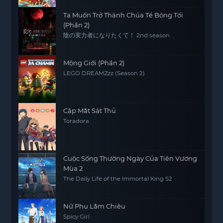
Ta Muốn Trở Thành Chúa Tể Bóng Tối
(Phần 2)
陰の実力者になりたくて！ 2nd season
Mộng Giới (Phần 2)
LEGO DREAMZzz (Season 2)
Cặp Mắt Sát Thủ
Toradora
Cuộc Sống Thường Ngày Của Tiên Vương
Mùa 2
The Daily Life of the Immortal King S2
Nữ Phụ Lắm Chiêu
Spicy Girl