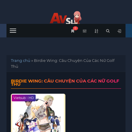
0
Menu
Trang chủ
»
Birdie Wing: Câu Chuyện Của Các Nữ Golf
Thủ
BIRDIE WING: CÂU CHUYỆN CỦA CÁC NỮ GOLF
THỦ
Vietsub - HD