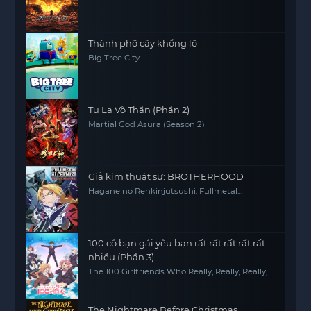
Thành phố cây khổng lồ
Big Tree City
Tu La Võ Thần (Phần 2)
Martial God Asura (Season 2)
Giả kim thuật sư: BROTHERHOOD
Hagane no Renkinjutsushi: Fullmetal
Alchemist Fullmetal Alchemist (2009) FMA
FMAB
100 cô bạn gái yêu bạn rất rất rất rất rất
nhiều (Phần 3)
The 100 Girlfriends Who Really, Really, Really,
Really, REALLY Love You (Season 3)
The Nightmare Before Christmas