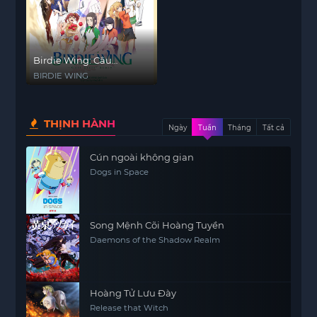
Birdie Wing: Câu
Chuyện Của Các Nữ Golf
BIRDIE WING
Thủ
THỊNH HÀNH
Ngày
Tuần
Tháng
Tất cả
Cún ngoài không gian
Dogs in Space
Song Mệnh Cõi Hoàng Tuyền
Daemons of the Shadow Realm
Hoàng Tử Lưu Đày
Release that Witch