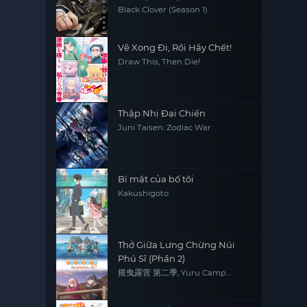
Black Clover (Season 1)
Vẽ Xong Đi, Rồi Hãy Chết!
Draw This, Then Die!
Thập Nhị Đại Chiến
Juni Taisen: Zodiac War
Bí mật của bố tôi
Kakushigoto
Thở Giữa Lưng Chừng Núi
Phú Sĩ (Phần 2)
摇曳露营 第二季, Yuru Camp
(Season 2)