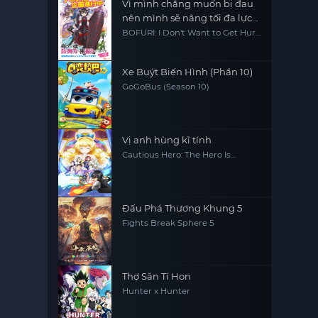
Vì mình chẳng muốn bị đau
nên mình sẽ nâng tối đa lực
phòng ngự - mùa 2
BOFURI: I Don't Want to Get Hurt,
so I'll Max Out My Defense.
Season 2
Xe Buýt Biến Hình (Phần 10)
GoGoBus (Season 10)
Vị anh hùng kĩ tính
Cautious Hero: The Hero Is
Overpowered but Overly
Cautious
Đấu Phá Thương Khung 5
Fights Break Sphere 5
Thợ Săn Tí Hon
Hunter x Hunter