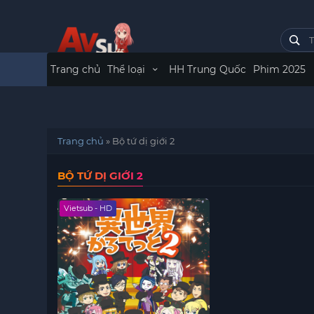
Trang chủ
Thể loại
HH Trung Quốc
Phim 2025
Trang chủ
»
Bộ tứ dị giới 2
BỘ TỨ DỊ GIỚI 2
Vietsub - HD