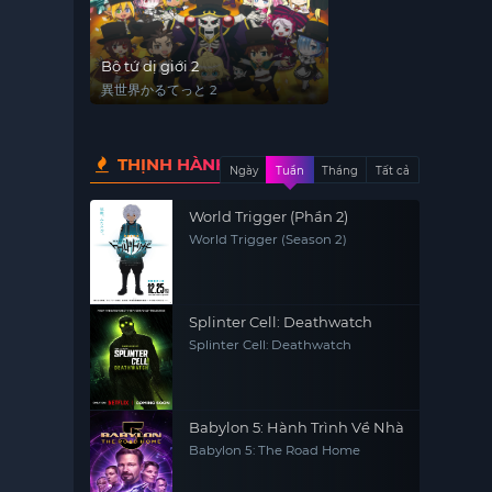
Bộ tứ dị giới 2
異世界かるてっと 2
THỊNH HÀNH
Ngày
Tuần
Tháng
Tất cả
World Trigger (Phần 2)
World Trigger (Season 2)
Splinter Cell: Deathwatch
Splinter Cell: Deathwatch
Babylon 5: Hành Trình Về Nhà
Babylon 5: The Road Home