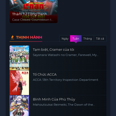
Thám Tử Lừng Danh
Conan 5: Những Giây
Case Closed: Countdown to
Cuối Cùng Tới Thiên
Heaven
Đường
THỊNH HÀNH
Ngày
Tuần
Tháng
Tất cả
Tạm biệt, Cramer của tôi
Sayonara Watashi no Cramer, Farewell, My
Dear Cramer
Tổ Chức ACCA
ACCA: 13th Territory Inspection Department
Bình Minh Của Phù Thủy
Mahoutsukai Reimeiki, The Dawn of the
Witch