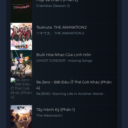
Crashbox (Season 2)
Tsukiuta. THE ANIMATION2
ツキウタ。 THE ANIMATION 2
Buổi Hòa Nhạc Của Linh Hồn
GHOST CONCERT : missing Songs
Re:Zero − Bắt Đầu Ở Thế Giới Khác (Phần
4)
Re:ZERO -Starting Life in Another World-
Season 4
Tây Hành Kỷ (Phần 1)
The Westward I