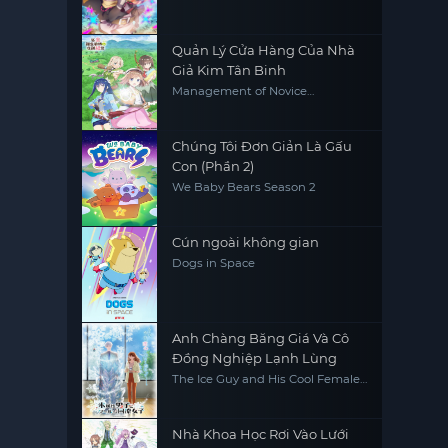
Quản Lý Cửa Hàng Của Nhà
Giả Kim Tân Binh
Management of Novice
Alchemist
Chúng Tôi Đơn Giản Là Gấu
Con (Phần 2)
We Baby Bears Season 2
Cún ngoài không gian
Dogs in Space
Anh Chàng Băng Giá Và Cô
Đồng Nghiệp Lạnh Lùng
The Ice Guy and His Cool Female
Colleague
Nhà Khoa Học Rơi Vào Lưới