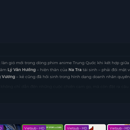
àn gió mới trong dòng phim anime Trung Quốc khi kết hợp giữa
 tâm
Lý Vân Hướng
– hiện thân của
Na Tra
tái sinh – phải đối mặt v
g Vương
– kẻ cũng đã hồi sinh trong hình dạng doanh nhân quyền 
ười không chỉ dẫn đến những cuộc chiến cam go, mà còn đặt ra câu 
ành động được xây dựng mãn nhãn, cùng kỹ xảo hiện đại và âm t
về định mệnh, trách nhiệm và khát vọng thay đổi quá khứ để hướng
ai yêu thích thể loại
anime
hành động – huyền huyễn, được sản x
HD
Vietsub - HD
Vietsub - HD
Vietsub - HD