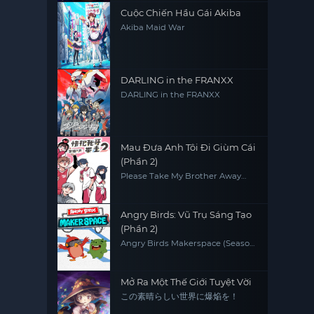
Cuộc Chiến Hầu Gái Akiba
Akiba Maid War
DARLING in the FRANXX
DARLING in the FRANXX
Mau Đưa Anh Tôi Đi Giùm Cái
(Phần 2)
Please Take My Brother Away
(Season 2)
Angry Birds: Vũ Trụ Sáng Tạo
(Phần 2)
Angry Birds Makerspace (Season
2)
Mở Ra Một Thế Giới Tuyệt Vời
この素晴らしい世界に爆焔を！