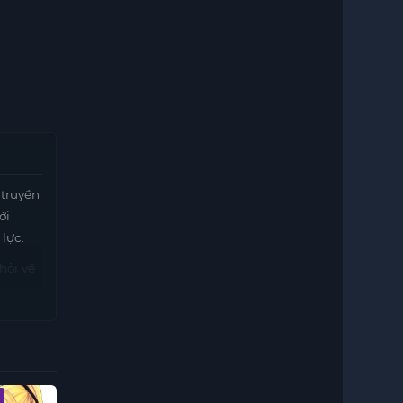
 truyền
ới
lực.
hỏi về
hanh
 đến
uất
Vietsub - HD
Tập 8
Vietsub - HD