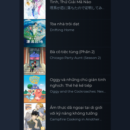
Tình, Thử Giải Mã Nào
理系が恋に落ちたので证明してみ
た。
Tòa nhà trôi dạt
Drifting Home
Bà cô tiệc tùng (Phần 2)
Chicago Party Aunt (Season 2)
Oggy và những chú gián tinh
nghịch: Thế hệ kế tiếp
Oggy and the Cockroaches: Next
Generation
Ẩm thực dã ngoại tại dị giới
với kỹ năng không tưởng
Campfire Cooking in Another
World with My Absurd Skill