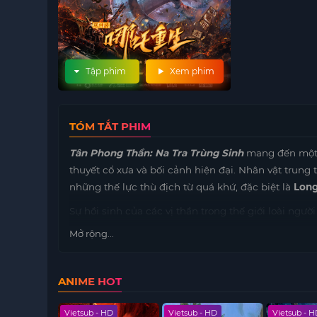
Tập phim
Xem phim
TÓM TẮT PHIM
Tân Phong Thần: Na Tra Trùng Sinh
mang đến một l
thuyết cổ xưa và bối cảnh hiện đại. Nhân vật trung
những thế lực thù địch từ quá khứ, đặc biệt là
Lon
Sự hồi sinh của các vị thần trong thế giới loài ng
sứ mệnh và lựa chọn giữa thiện – ác. Những pha h
Mở rộng...
chân thực tạo nên sức hút mạnh mẽ cho bộ phim.
Ngoài ra, phim còn truyền tải thông điệp sâu sắc 
ANIME HOT
tương lai. Đây là lựa chọn tuyệt vời dành cho những 
chỉn chu và đầu tư kỹ lưỡng.
 HD
Vietsub - HD
Vietsub - HD
Vietsub - 