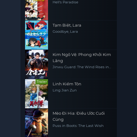
Hell's Paradise
Tạm Biệt, Lara
Goodbye, Lara
Kim Ngô Vệ: Phong Khởi Kim
Lăng
Jinwu Guard: The Wind Rises in
Jinling
Trailer
Linh Kiếm Tôn
Ling Jian Zun
Mèo Đi Hia: Điều Ước Cuối
Cùng
Puss in Boots: The Last Wish