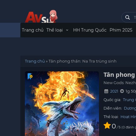
Trang chủ
Thể loại
HH Trung Quốc
Phim 2025
Trang chủ
»
Tân phong thần: Na Tra trùng sinh
Tân phong 
New Gods: Nezh
2021
1g 50
Quốc gia:
Trung
Diễn viên:
Dương
Thể loại:
Hoạt Hì
0
/
0
đánh 
5