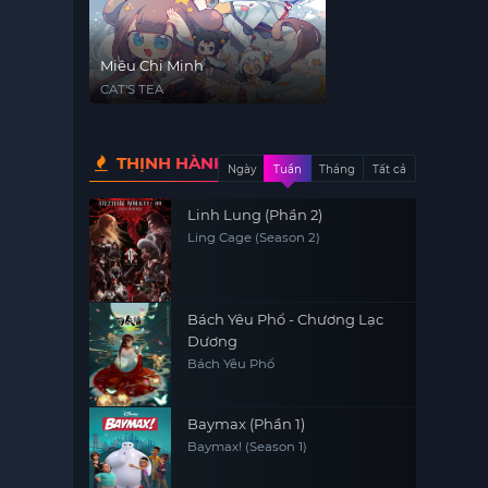
Miêu Chi Minh
CAT'S TEA
THỊNH HÀNH
Ngày
Tuần
Tháng
Tất cả
Linh Lung (Phần 2)
Ling Cage (Season 2)
Bách Yêu Phổ - Chương Lạc
Dương
Bách Yêu Phổ
Baymax (Phần 1)
Baymax! (Season 1)