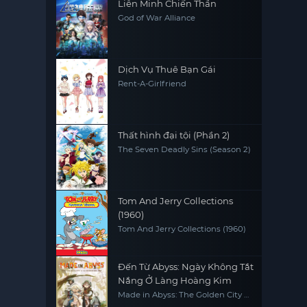
Liên Minh Chiến Thần
God of War Alliance
Dịch Vụ Thuê Bạn Gái
Rent-A-Girlfriend
Thất hình đại tội (Phần 2)
The Seven Deadly Sins (Season 2)
Tom And Jerry Collections
(1960)
Tom And Jerry Collections (1960)
Đến Từ Abyss: Ngày Không Tắt
Nắng Ở Làng Hoàng Kim
Made in Abyss: The Golden City of
the Scorching Sun