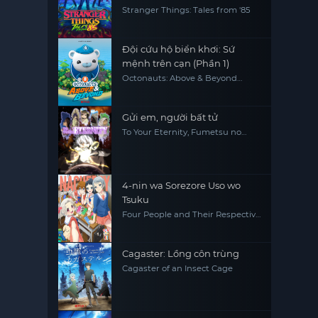
Stranger Things: Tales from '85
Đội cứu hộ biển khơi: Sứ
mệnh trên cạn (Phần 1)
Octonauts: Above & Beyond
(Season 1)
Gửi em, người bất tử
To Your Eternity, Fumetsu no
Anata e
4-nin wa Sorezore Uso wo
Tsuku
Four People and Their Respective
Lies
Cagaster: Lồng côn trùng
Cagaster of an Insect Cage