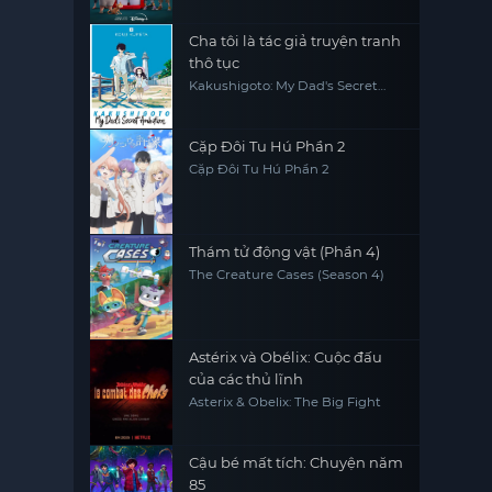
Cha tôi là tác giả truyện tranh
thô tục
Kakushigoto: My Dad's Secret
Ambition
Cặp Đôi Tu Hú Phần 2
Cặp Đôi Tu Hú Phần 2
Thám tử động vật (Phần 4)
The Creature Cases (Season 4)
Astérix và Obélix: Cuộc đấu
của các thủ lĩnh
Asterix & Obelix: The Big Fight
Cậu bé mất tích: Chuyện năm
85