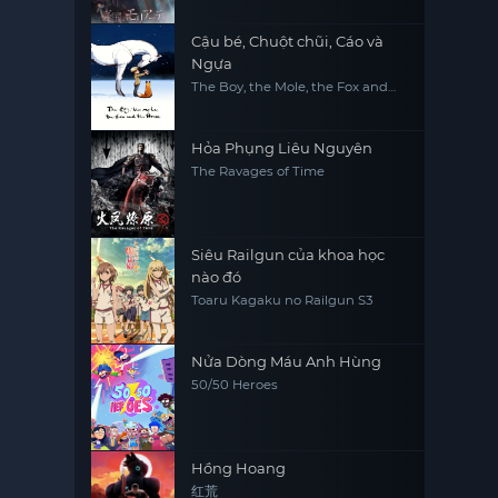
Cậu bé, Chuột chũi, Cáo và
Ngựa
The Boy, the Mole, the Fox and
the Horse
Hỏa Phụng Liêu Nguyên
The Ravages of Time
Siêu Railgun của khoa học
nào đó
Toaru Kagaku no Railgun S3
Nửa Dòng Máu Anh Hùng
50/50 Heroes
Hồng Hoang
红荒