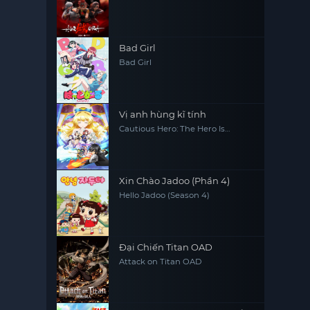
Bad Girl
Bad Girl
Vị anh hùng kĩ tính
Cautious Hero: The Hero Is
Overpowered but Overly
Cautious
Xin Chào Jadoo (Phần 4)
Hello Jadoo (Season 4)
Đại Chiến Titan OAD
Attack on Titan OAD