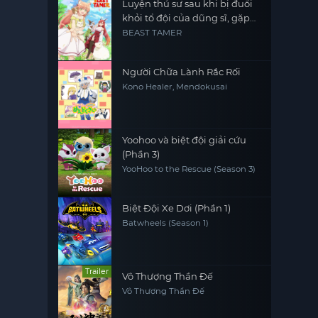
Luyện thú sư sau khi bị đuổi
khỏi tổ đội của dũng sĩ, gặp
được thiếu nữ tai mèo của
BEAST TAMER
chủng tộc mạnh nhất
Người Chữa Lành Rắc Rối
Kono Healer, Mendokusai
Yoohoo và biệt đội giải cứu
(Phần 3)
YooHoo to the Rescue (Season 3)
Biệt Đội Xe Dơi (Phần 1)
Batwheels (Season 1)
Trailer
Vô Thượng Thần Đế
Vô Thượng Thần Đế