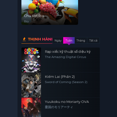
Chú Vẹt Rio
Rio
THỊNH HÀNH
Ngày
Tuần
Tháng
Tất cả
Rạp xiếc kỹ thuật số diệu kỳ
The Amazing Digital Circus
Kiếm Lai (Phần 2)
Sword of Coming (Season 2)
Yuukoku no Moriarty OVA
憂国のモリアーティ