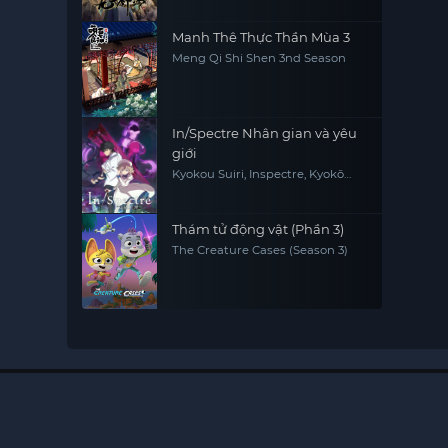
Manh Thê Thực Thần Mùa 3
Meng Qi Shi Shen 3nd Season
In/Spectre Nhân gian và yêu
giới
Kyokou Suiri, Inspectre, Kyokō
Suiri, Invented Inference
Thám tử động vật (Phần 3)
The Creature Cases (Season 3)