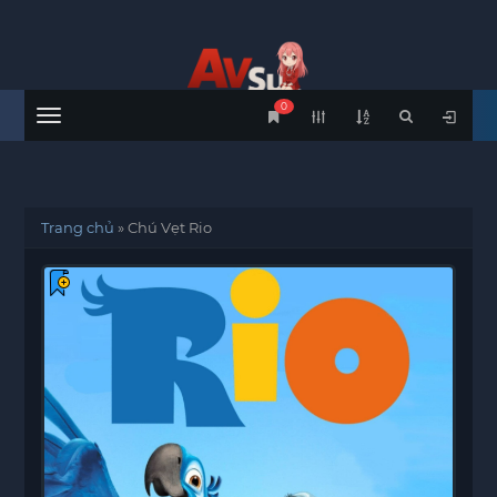
0
Menu
Trang chủ
»
Chú Vẹt Rio