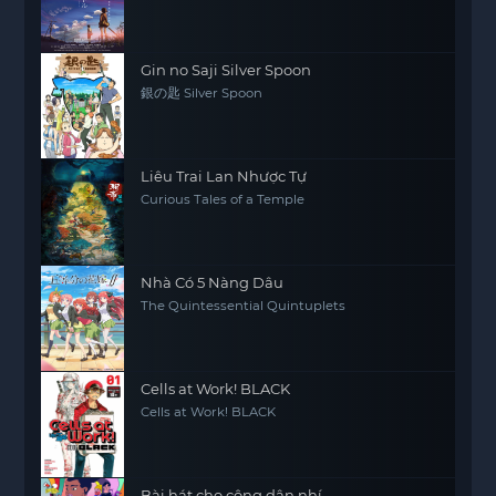
Gin no Saji Silver Spoon
銀の匙 Silver Spoon
Liêu Trai Lan Nhược Tự
Curious Tales of a Temple
Nhà Có 5 Nàng Dâu
The Quintessential Quintuplets
Cells at Work! BLACK
Cells at Work! BLACK
Bài hát cho công dân nhí