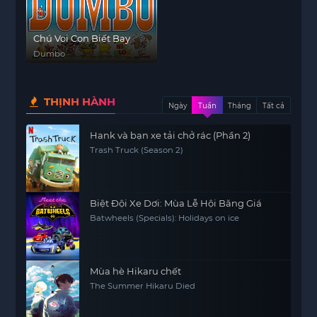
Chú Voi Con Biết Bay
Dumbo
THỊNH HÀNH
Ngày
Tuần
Tháng
Tất cả
Hank và bạn xe tải chở rác (Phần 2)
Trash Truck (Season 2)
Biệt Đội Xe Dơi: Mùa Lễ Hội Băng Giá
Batwheels (Specials): Holidays on ice
Mùa hè Hikaru chết
The Summer Hikaru Died