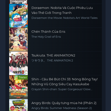
Doraemon: Nobita Và Cuộc Phiêu Lưu
Vào Thế Giới Trong Tranh
Doraemon the Movie: Nobita's Art World Tales
Chén Thánh Của Eris
The Holy Grail of Eris
Tsukiuta. THE ANIMATION2
ツキウタ。 THE ANIMATION 2
Trailer
Shin - Cậu Bé Bút Chì 33: Nóng Bỏng Tay!
Những Vũ Công Siêu Cay Kasukabe
Crayon Shin-chan: Super Gorgeous! Glow
Kasukabe Dancer
Angry Birds: Quậy tưng mùa hè (Phần 2)
Angry Birds: Summer Madness (Season 2)