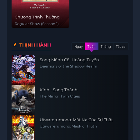
Chương Trình Thường
Nhật (Phần 1)
Regular Show (Season 1)
THỊNH HÀNH
Ngày
Tuần
Tháng
Tất cả
Song Mệnh Cõi Hoàng Tuyền
Daemons of the Shadow Realm
Kính - Song Thành
The Mirror: Twin Cities
Utwarerumono: Mặt Nạ Của Sự Thật
Utawarerumono: Mask of Truth