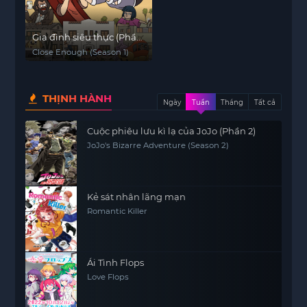
Gia đình siêu thực (Phần
1)
Close Enough (Season 1)
THỊNH HÀNH
Ngày
Tuần
Tháng
Tất cả
Cuộc phiêu lưu kì lạ của JoJo (Phần 2)
JoJo's Bizarre Adventure (Season 2)
Kẻ sát nhân lãng mạn
Romantic Killer
Ái Tình Flops
Love Flops