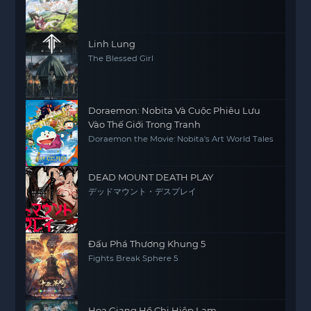
Linh Lung
The Blessed Girl
Doraemon: Nobita Và Cuộc Phiêu Lưu
Vào Thế Giới Trong Tranh
Doraemon the Movie: Nobita's Art World Tales
DEAD MOUNT DEATH PLAY
デッドマウント・デスプレイ
Đấu Phá Thương Khung 5
Fights Break Sphere 5
Họa Giang Hồ Chi Hiệp Lam