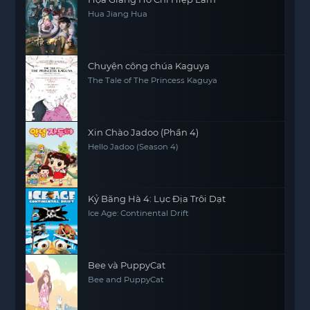
Hua Jiang Hua
Chuyện công chúa Kaguya
The Tale of The Princess Kaguya
Xin Chào Jadoo (Phần 4)
Hello Jadoo (Season 4)
Kỷ Băng Hà 4: Lục Địa Trôi Dạt
Ice Age: Continental Drift
Bee và PuppyCat
Bee and PuppyCat