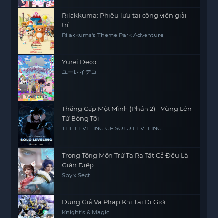
Rilakkuma: Phiêu lưu tại công viên giải
trí
Rilakkuma's Theme Park Adventure
Yurei Deco
ユーレイデコ
Thăng Cấp Một Mình (Phần 2) - Vùng Lên
Từ Bóng Tối
THE LEVELING OF SOLO LEVELING
Trong Tông Môn Trừ Ta Ra Tất Cả Đều Là
Gián Điệp
Spy x Sect
Dũng Giả Và Pháp Khí Tại Dị Giới
Knight's & Magic