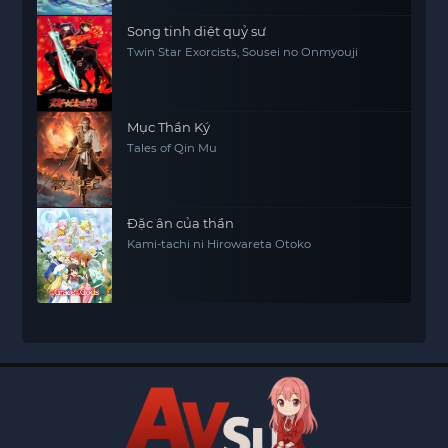
Song tinh diệt quỷ sư
Twin Star Exorcists, Sousei no Onmyouji
Mục Thần Ký
Tales of Qin Mu
Đặc ân của thần
Kami-tachi ni Hirowareta Otoko