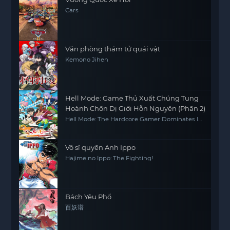
Cars
Văn phòng thám tử quái vật
Kemono Jihen
Hell Mode: Game Thủ Xuất Chúng Tung
Hoành Chốn Dị Giới Hỗn Nguyên (Phần 2)
Hell Mode: The Hardcore Gamer Dominates In
Another World With Garbage Balancing
(Season 2)
Võ sĩ quyền Anh Ippo
Hajime no Ippo: The Fighting!
Bách Yêu Phổ
百妖谱