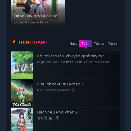
Dáng Say Tựa Đoá Bách
Hợp
Botan Kamiina Fully
Blossoms When Drunk
THỊNH HÀNH
Ngày
Tuần
Tháng
Tất cả
Khi tôi cạo râu, chuyện gì sẽ xảy ra?
Hige wo Soru. Soshite Joshikousei wo Hirou.
Siêu nhóc vũ trụ (Phần 2)
Kid Cosmic (Season 2)
Bách Yêu Phổ Phần 2
百妖谱 第二季