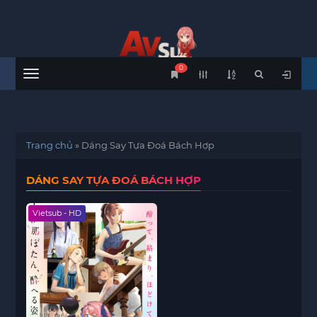
0
Menu
Trang chủ
»
Dáng Say Tựa Đoá Bách Hợp
DÁNG SAY TỰA ĐOÁ BÁCH HỢP
Vietsub - HD