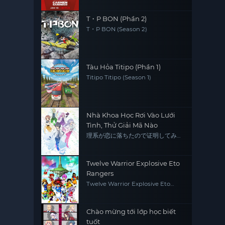
T・P BON (Phần 2)
T・P BON (Season 2)
Tàu Hỏa Titipo (Phần 1)
Titipo Titipo (Season 1)
Nhà Khoa Học Rơi Vào Lưới
Tình, Thử Giải Mã Nào
理系が恋に落ちたので证明してみ
た。
Twelve Warrior Explosive Eto
Rangers
Twelve Warrior Explosive Eto
Rangers
Chào mừng tới lớp học biết
tuốt