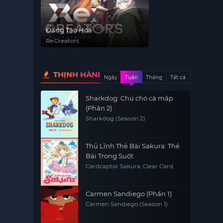
Đấng Tạo Hóa
Re:Creators
THỊNH HÀNH
Ngày
Tuần
Tháng
Tất cả
Sharkdog: Chú chó cá mập
(Phần 2)
Sharkdog (Season 2)
Thủ Lĩnh Thẻ Bài Sakura: Thẻ
Bài Trong Suốt
Cardcaptor Sakura: Clear Card
Carmen Sandiego (Phần 1)
Carmen Sandiego (Season 1)