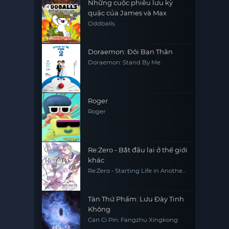
Những cuộc phiêu lưu kỳ
quặc của James và Max
Oddballs
Doraemon: Đôi Bạn Thân
Doraemon: Stand By Me
Roger
Roger
Re:Zero - Bắt đầu lại ở thế giới
khác
Re:Zero - Starting Life in Another
World
Tàn Thứ Phẩm: Lưu Đày Tinh
Không
Can Ci Pin: Fangzhu Xingkong