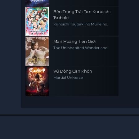
Bên Trong Trái Tim Kunoichi
Tsubaki
Kunoichi Tsubaki no Mune no
Uchi
Man Hoang Tiên Giới
The Uninhabited Wonderland
Vũ Động Càn Khôn
Martial Universe