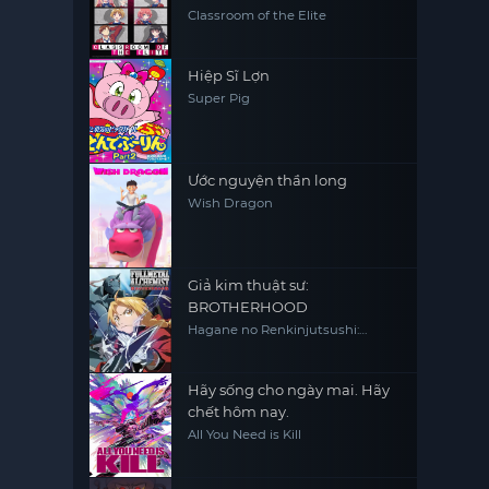
Classroom of the Elite
Hiệp Sĩ Lợn
Super Pig
Ước nguyện thần long
Wish Dragon
Giả kim thuật sư:
BROTHERHOOD
Hagane no Renkinjutsushi:
Fullmetal Alchemist Fullmetal
Alchemist (2009) FMA FMAB
Hãy sống cho ngày mai. Hãy
chết hôm nay.
All You Need is Kill