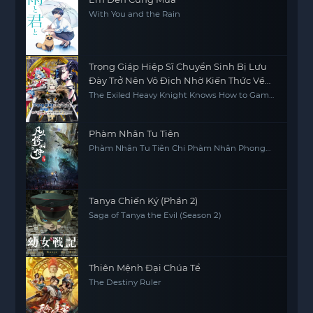
With You and the Rain
Trọng Giáp Hiệp Sĩ Chuyển Sinh Bị Lưu
Đày Trở Nên Vô Địch Nhờ Kiến Thức Về
Game
The Exiled Heavy Knight Knows How to Game
the System
Phàm Nhân Tu Tiên
Phàm Nhân Tu Tiên Chi Phàm Nhân Phong
Khởi Thiên Nam, Fan Ren Xiu Xian Zhuan
Tanya Chiến Ký (Phần 2)
Saga of Tanya the Evil (Season 2)
Thiên Mệnh Đại Chúa Tể
The Destiny Ruler