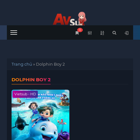
0
Menu
Trang chủ
»
Dolphin Boy 2
DOLPHIN BOY 2
Vietsub - HD