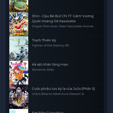
Shin - Cậu Bé Bút Chì 17: Gầm! Vương
Quốc Hoang Dã Kasukabe
Crayon Shin-chan: Roar! Kasukabe Animal
Kingdom
Trạch Thiên Ký
Fighter of the Destiny 3D
Kẻ sát nhân lãng mạn
Romantic Killer
Cuộc phiêu lưu kỳ lạ của JoJo (Phần 5)
JoJo's Bizarre Adventure (Season 5)
Em Đến Cùng Mưa