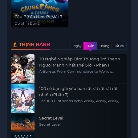
Cậu Bé Cá Heo: Bí Mật 7
Đại Dương
Dolphin Boy 2
THỊNH HÀNH
Ngày
Tuần
Tháng
Tất cả
Từ Nghề Nghiệp Tầm Thường Trở Thành
Người Mạnh Nhất Thế Giới - Phần 1
Arifureta: From Commonplace to World's
Strongest S1
100 cô bạn gái yêu bạn rất rất rất rất rất
nhiều (Phần 3)
The 100 Girlfriends Who Really, Really, Really,
Really, REALLY Love You (Season 3)
Secret Level
Secret Level