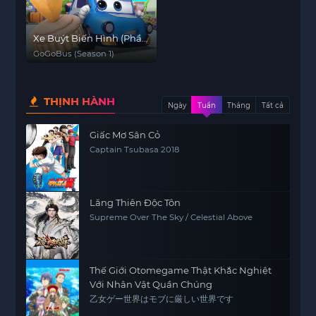
Xe Buýt Biến Hình (Phần
1)
GoGoBus (Season 1)
THỊNH HÀNH
Ngày
Tuần
Tháng
Tất cả
Giấc Mơ Sân Cỏ
Captain Tsubasa 2018
Lăng Thiên Độc Tôn
Supreme Over The Sky / Celestial Above
Thế Giới Otomegame Thật Khắc Nghiệt
Với Nhân Vật Quần Chúng
乙女ゲー世界はモブに厳しい世界です