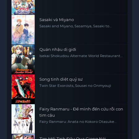
Sasaki và Miyano
Sasaki and Miyano, Sasamiya, Sasaki to
Miyano
Quán nhậu dị giới
Isekai Shokudou Alternate World Restaurant
The Other World Dining Hall
Song tinh diệt quỷ sư
Twin Star Exorcists, Sousei no Onmyouji
Fairy Ranmaru - Để mình đến cứu rỗi con
tim cậu
Fairy Ranmaru: Anata no Kokoro Otasuke
Shimasu
Tìm Mối Tình Đầu Qua Giọng Nói