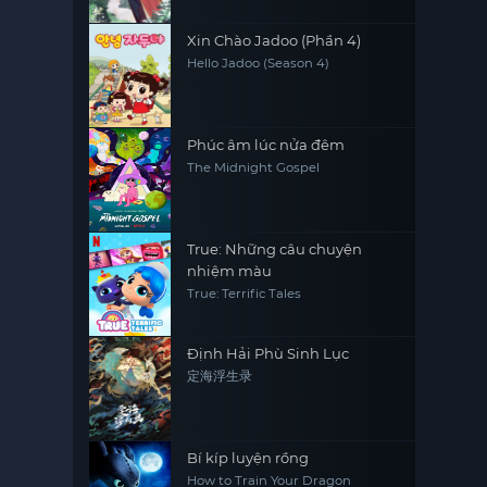
Xin Chào Jadoo (Phần 4)
Hello Jadoo (Season 4)
Phúc âm lúc nửa đêm
The Midnight Gospel
True: Những câu chuyện
nhiệm màu
True: Terrific Tales
Định Hải Phù Sinh Lục
定海浮生录
Bí kíp luyện rồng
How to Train Your Dragon