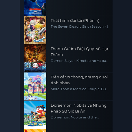
Thất hình đại tội (Phần 4)
The Seven Deadly Sins (Season 4)
Thanh Gươm Diệt Quỷ: Vô Hạn
Thành
Demon Slayer: Kimetsu no Yaiba
Infinity Castle
Trên cả vợ chồng, nhưng dưới
tình nhân
More Than a Married Couple, But
not Lovers
Doraemon: Nobita và Những
Pháp Sư Gió Bí Ẩn
Doraemon: Nobita and the
Windmasters