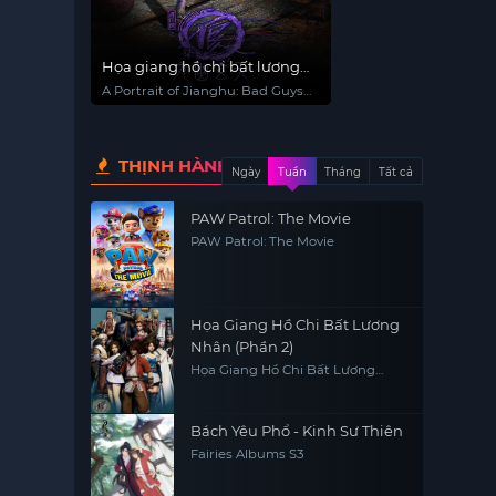
Họa giang hồ chi bất lương
nhân (Phần 7)
A Portrait of Jianghu: Bad Guys
(Season 7)
THỊNH HÀNH
Ngày
Tuần
Tháng
Tất cả
PAW Patrol: The Movie
PAW Patrol: The Movie
Họa Giang Hồ Chi Bất Lương
Nhân (Phần 2)
Họa Giang Hồ Chi Bất Lương
Nhân (Phần 2)
Bách Yêu Phổ - Kinh Sư Thiên
Fairies Albums S3