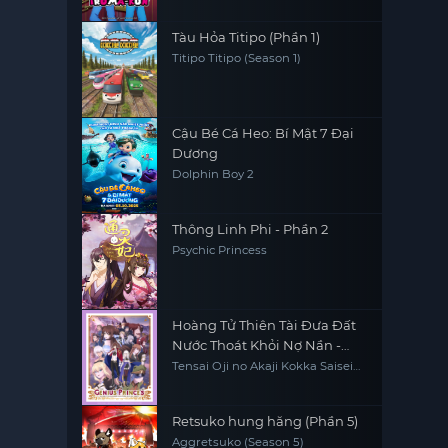
Tàu Hỏa Titipo (Phần 1)
Titipo Titipo (Season 1)
Cậu Bé Cá Heo: Bí Mật 7 Đại
Dương
Dolphin Boy 2
Thông Linh Phi - Phần 2
Psychic Princess
Hoàng Tử Thiên Tài Đưa Đất
Nước Thoát Khỏi Nợ Nần -
Đúng Rồi, Bán Nước Thôi
Tensai Oji no Akaji Kokka Saisei
Jutsu - So da, Baikoku Shiyo, The
Genius Prince's Guide to Raising
a Nation Out of Debt, The Genius
Prince's Guide to Raising a
Retsuko hung hăng (Phần 5)
Nation Out of Debt (Hey, How
Aggretsuko (Season 5)
About Treason?)