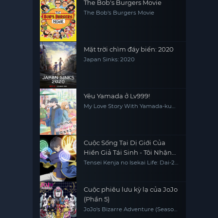
The Bob's Burgers Movie
The Bob's Burgers Movie
Mặt trời chìm đáy biển: 2020
Japan Sinks: 2020
Yêu Yamada ở Lv999!
My Love Story With Yamada-kun
at Lv999
Cuộc Sống Tại Dị Giới Của
Hiền Giả Tái Sinh - Tôi Nhận
Được Chức Nghiệp Thứ Hai,
Tensei Kenja no Isekai Life: Dai-2
no Shokugyou wo Ete Sekai
Và Đã Trở Thành Người Mạnh
Saikyou ni Narimashita My Isekai
Nhất Thế Giới
Life: I Gained a Second Character
Class and Became the Strongest
Cuộc phiêu lưu kỳ lạ của JoJo
Sage in the World
(Phần 5)
JoJo's Bizarre Adventure (Season
5)