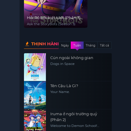
Hỏi Rô bốt biết tuốt (Phần 3)
Ask the StoryBots (Season 3)
THỊNH HÀNH
Ngày
Tuần
Tháng
Tất cả
Cún ngoài không gian
Dogs in Space
Tên Cậu Là Gì?
Your Name.
Iruma ở ngôi trường quỷ
(Phần 2)
Welcome to Demon School!
Iruma-kun (Season 2)