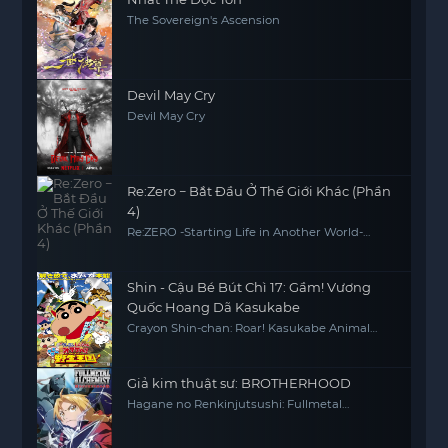
The Sovereign's Ascension
Devil May Cry
Devil May Cry
Re:Zero − Bắt Đầu Ở Thế Giới Khác (Phần
4)
Re:ZERO -Starting Life in Another World-
Season 4
Shin - Cậu Bé Bút Chì 17: Gầm! Vương
Quốc Hoang Dã Kasukabe
Crayon Shin-chan: Roar! Kasukabe Animal
Kingdom
Giả kim thuật sư: BROTHERHOOD
Hagane no Renkinjutsushi: Fullmetal
Alchemist Fullmetal Alchemist (2009) FMA
FMAB