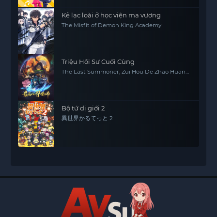
Kẻ lạc loài ở học viện ma vương
The Misfit of Demon King Academy
Triệu Hồi Sư Cuối Cùng
The Last Summoner, Zui Hou De Zhao Huan
Shi
Bộ tứ dị giới 2
異世界かるてっと 2