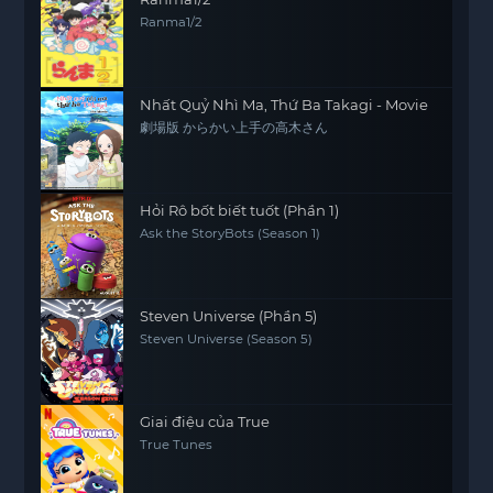
Ranma1/2
Nhất Quỷ Nhì Ma, Thứ Ba Takagi - Movie
劇場版 からかい上手の高木さん
Hỏi Rô bốt biết tuốt (Phần 1)
Ask the StoryBots (Season 1)
Steven Universe (Phần 5)
Steven Universe (Season 5)
Giai điệu của True
True Tunes