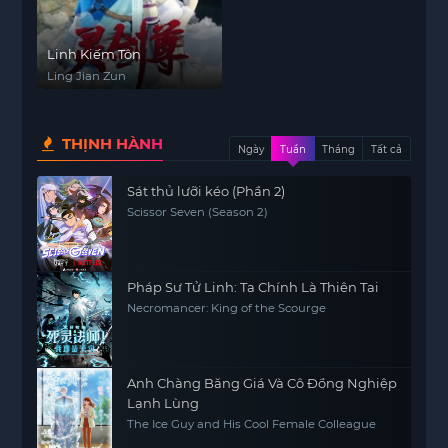
Linh Kiếm Tôn
Ling Jian Zun
THỊNH HÀNH
Ngày
Tuần
Tháng
Tất cả
Sát thủ lưỡi kéo (Phần 2)
Scissor Seven (Season 2)
Pháp Sư Tử Linh: Ta Chính Là Thiên Tai
Necromancer: King of the Scourge
Anh Chàng Băng Giá Và Cô Đồng Nghiệp
Lạnh Lùng
The Ice Guy and His Cool Female Colleague