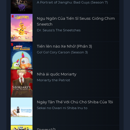
A Portrait of Jianghu: Bad Guys (Season 7)
Ngụ Ngôn Của Tiến Sĩ Seuss: Giống Chim
Sneetch
Dr. Seuss's The Sneetches
Tiến lên nào Xe Nhỏ! (Phần 3)
Go! Go! Cory Carson (Season 3)
Nhà ái quốc Moriarty
Moriarty the Patriot
Ngày Tận Thế Với Chú Chó Shiba Của Tôi
Sekai no Owari ni Shiba Inu to
Ranma1/2