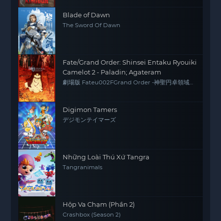
Blade of Dawn
The Sword Of Dawn
Fate/Grand Order: Shinsei Entaku Ryouiki
Camelot 2 - Paladin; Agateram
劇場版 Fateu002FGrand Order -神聖円卓領域
キャメロット- 後編 Paladin; Agateram
Digimon Tamers
デジモンテイマーズ
Những Loài Thú Xứ Tangra
Tangranimals
Hộp Va Chạm (Phần 2)
Crashbox (Season 2)