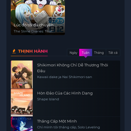
Lúc đó tôi đã chuyển
sinh thành Slime: Nhật
The Slime Diaries: That
ký của Rimuru
time I got reincarnated as
a Slime
THỊNH HÀNH
Ngày
Tuần
Tháng
Tất cả
Shikimori Không Chỉ Dễ Thương Thôi
Đâu
Kawaii dake ja Nai Shikimori-san
Hòn Đảo Của Các Hình Dạng
Shape Island
Thăng Cấp Một Mình
Chỉ mình tôi thăng cấp, Solo Leveling