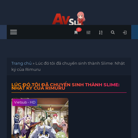
0
Menu
Trang chủ
»
Lúc đó tôi đã chuyển sinh thành Slime: Nhật
ký của Rimuru
LÚC ĐÓ TÔI ĐÃ CHUYỂN SINH THÀNH SLIME:
NHẬT KÝ CỦA RIMURU
Vietsub - HD