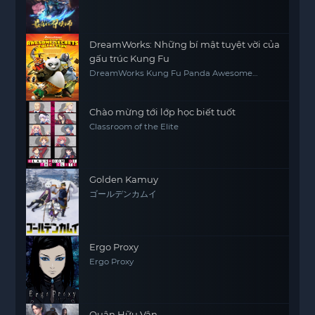
Shi
DreamWorks: Những bí mật tuyệt vời của
gấu trúc Kung Fu
DreamWorks Kung Fu Panda Awesome
Secrets
Chào mừng tới lớp học biết tuốt
Classroom of the Elite
Golden Kamuy
ゴールデンカムイ
Ergo Proxy
Ergo Proxy
Quân Hữu Vân