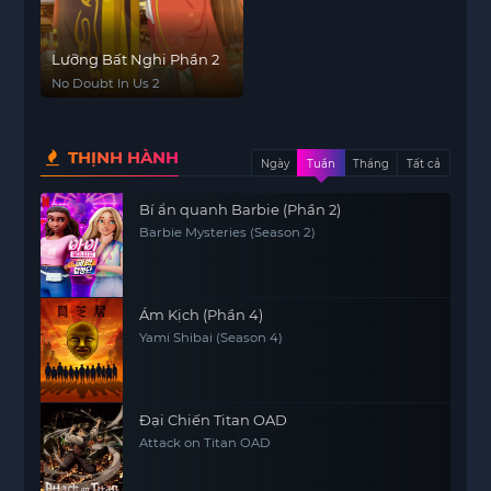
Lưỡng Bất Nghi Phần 2
No Doubt In Us 2
THỊNH HÀNH
Ngày
Tuần
Tháng
Tất cả
Bí ẩn quanh Barbie (Phần 2)
Barbie Mysteries (Season 2)
Ám Kịch (Phần 4)
Yami Shibai (Season 4)
Đại Chiến Titan OAD
Attack on Titan OAD