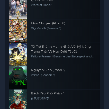
Word of Honor
Lắm Chuyện (Phần 8)
Big Mouth (Season 8)
Tôi Trở Thành Mạnh Nhất Với Kỹ Năng
Trạng Thái Và Hủy Diệt Tất Cả
Failure Frame: I Became the Strongest and
Annihilated Everything with Low-Level Spells
Nguyên Sinh (Phần 3)
Primal (Season 3)
Bách Yêu Phổ Phần 4
百妖谱 第四季