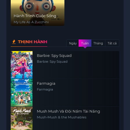
Hành Trình Cuộc Sống
My Life As A Zucchini
THỊNH HÀNH
Ngày
Tuần
Tháng
Tất cả
Barbie: Spy Squad
Barbie: Spy Squad
Farmagia
Farmagia
Mush Mush Và Đội Nấm Tài Năng
Mush-Mush & the Mushables