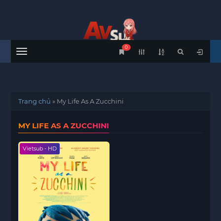
0
Menu
Trang chủ
»
My Life As A Zucchini
MY LIFE AS A ZUCCHINI
Vietsub - HD